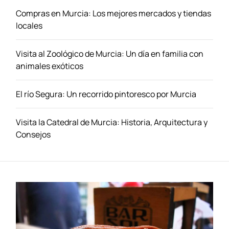
o
r
s
s
a
Compras en Murcia: Los mejores mercados y tiendas
b
l
d
locales
a
o
a
r
c
s
Visita al Zoológico de Murcia: Un día en familia con
a
a
animales exóticos
t
l
o
e
El río Segura: Un recorrido pintoresco por Murcia
s
s
a
p
M
Visita la Catedral de Murcia: Historia, Arquitectura y
a
u
Consejos
r
r
a
c
d
i
i
a
s
:
f
C
r
o
u