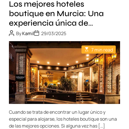
Los mejores hoteles
u
e
e
boutique en Murcia: Una
s
s
c
experiencia única de
y
u
alojamiento
z
P
P
b
By
Kamil
29/03/2025
o
o
o
r
s
s
n
t
t
e
E
7 min read
A
D
a
s
l
u
a
t
s
t
t
a
i
h
e
r
m
c
o
a
e
r
i
t
c
e
u
d
r
d
r
e
e
a
a
a
d
d
t
t
d
Cuando se trata de encontrar un lugar único y
i
i
e
m
especial para alojarse, los hoteles boutique son una
v
e
f
de las mejores opciones. Si alguna vez has […]
a