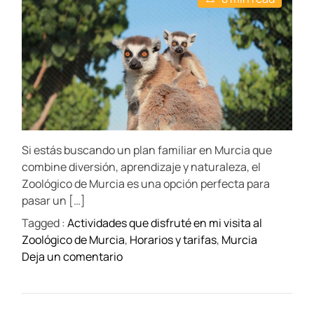
A
D
r
s
u
u
a
t
c
t
t
e
i
h
e
i
m
t
o
a
a
r
i
t
:
e
e
d
L
n
r
o
e
e
a
s
s
d
m
t
q
Si estás buscando un plan familiar en Murcia que
i
e
u
m
combine diversión, aprendizaje y naturaleza, el
j
e
e
Zoológico de Murcia es una opción perfecta para
o
p
pasar un […]
r
r
Tagged :
Actividades que disfruté en mi visita al
e
o
Zoológico de Murcia
,
Horarios y tarifas
,
Murcia
s
b
o
Deja un comentario
m
a
n
e
r
V
r
i
c