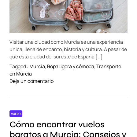
l
r
d
t
e
e
e
d
s
s
r
b
e
a
a
o
l
d
u
t
a
Visitar una ciudad como Murcia es una experiencia
i
t
i
m
única, llena de encanto, historia y cultura. A pesar de
i
e
r
que esta ciudad del sureste de España […]
q
e
Tagged :
Murcia
,
Ropa ligera y cómoda
,
Transporte
u
l
en Murcia
e
i
o
Deja un comentario
e
b
n
n
r
L
M
e
o
u
p
q
r
a
VUELO
u
c
r
Cómo encontrar vuelos
e
i
a
n
baratos a Murcia: Consejos y
a
l