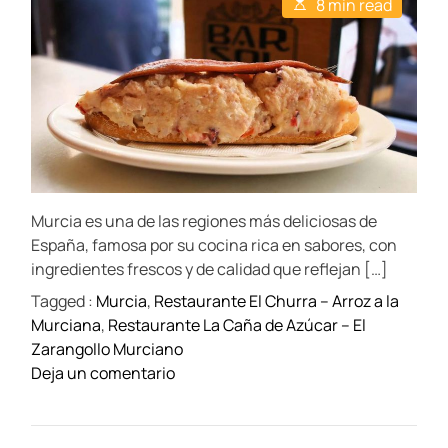
E
8 min read
A
D
s
u
a
t
t
t
i
h
e
m
o
a
r
t
e
d
r
e
a
d
t
Murcia es una de las regiones más deliciosas de
i
m
España, famosa por su cocina rica en sabores, con
e
ingredientes frescos y de calidad que reflejan […]
Tagged :
Murcia
,
Restaurante El Churra – Arroz a la
Murciana
,
Restaurante La Caña de Azúcar – El
Zarangollo Murciano
o
Deja un comentario
n
S
a