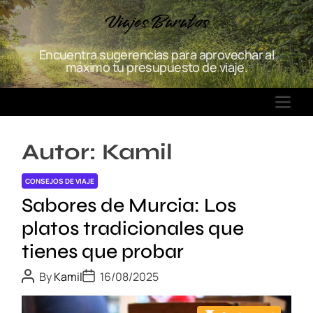
S
Viajes Baratos
k
i
Encuentra sugerencias para aprovechar al
p
máximo tu presupuesto de viaje.
t
o
M
c
E
o
N
n
Autor:
Kamil
U
t
e
CONSEJOS DE VIAJE
n
Sabores de Murcia: Los
t
platos tradicionales que
tienes que probar
P
P
By
Kamil
16/08/2025
o
o
s
s
t
t