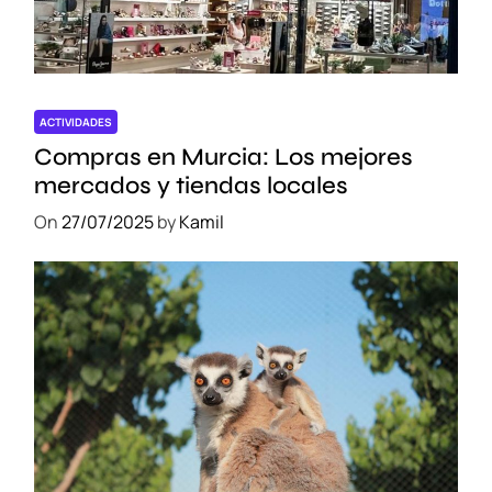
o
r
r
a
r
ACTIVIDADES
Compras en Murcia: Los mejores
mercados y tiendas locales
On
27/07/2025
by
Kamil