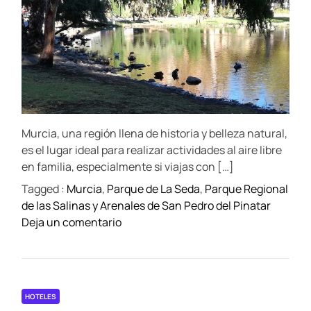
t
i
t
t
c
i
h
e
c
m
t
o
a
i
r
u
t
c
e
r
d
l
a
r
e
e
y
a
t
C
d
a
t
o
Murcia, una región llena de historia y belleza natural,
i
p
n
m
es el lugar ideal para realizar actividades al aire libre
o
e
s
en familia, especialmente si viajas con […]
r
e
Tagged :
Murcia
,
Parque de La Seda
,
Parque Regional
M
j
de las Salinas y Arenales de San Pedro del Pinatar
u
o
o
Deja un comentario
r
s
n
c
P
i
a
a
r
:
HOTELES
q
D