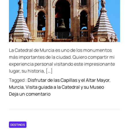
i
a
h
e
n
m
o
c
a
r
r
t
o
e
e
n
d
c
r
a
o
e
n
a
r
d
i
r
t
m
La Catedral de Murcia es uno de los monumentos
i
i
m
a
más importantes de la ciudad. Quiero compartir mi
d
e
l
experiencia personal visitando este impresionante
o
e
lugar, su historia, […]
p
s
Tagged :
Disfrutar de las Capillas y el Altar Mayor
,
i
e
Murcia
,
Visita guiada a la Catedral y su Museo
n
x
o
Deja un comentario
t
ó
n
o
t
V
r
i
i
e
c
s
s
DESTINOS
o
i