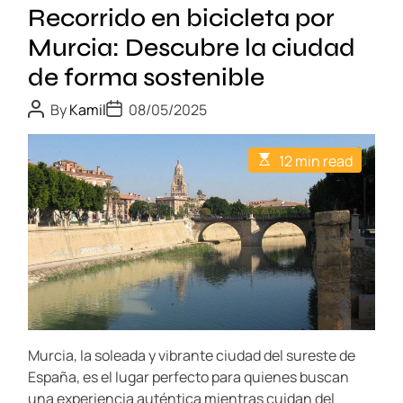
c
s
Recorrido en bicicleta por
t
o
a
Murcia: Descubre la ciudad
p
l
o
de forma sostenible
a
r
C
P
P
M
By
Kamil
08/05/2025
o
o
a
u
s
s
t
t
t
r
E
12 min read
A
D
e
s
c
u
a
t
d
t
t
i
i
h
e
r
m
a
o
a
a
r
t
l
e
d
d
r
e
e
a
M
d
u
t
Murcia, la soleada y vibrante ciudad del sureste de
i
r
m
España, es el lugar perfecto para quienes buscan
c
e
una experiencia auténtica mientras cuidan del