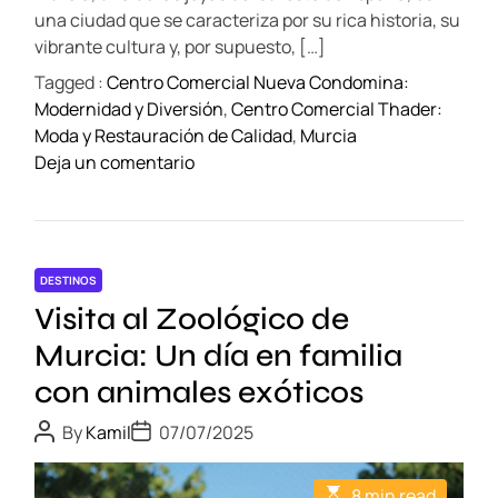
l
m
una ciudad que se caracteriza por su rica historia, su
a
e
vibrante cultura y, por supuesto, […]
t
Tagged :
Centro Comercial Nueva Condomina:
o
Modernidad y Diversión
,
Centro Comercial Thader:
s
Moda y Restauración de Calidad
,
Murcia
t
o
Deja un comentario
r
n
a
C
d
o
i
m
c
DESTINOS
p
i
Visita al Zoológico de
r
o
a
Murcia: Un día en familia
n
s
a
con animales exóticos
e
l
n
P
P
e
By
Kamil
07/07/2025
o
o
M
s
s
s
u
t
t
q
E
8 min read