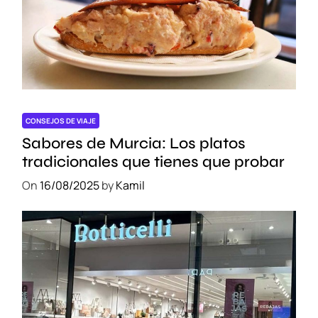
n
t
s
a
e
r
j
m
o
á
s
s
y
t
CONSEJOS DE VIAJE
r
Sabores de Murcia: Los platos
u
tradicionales que tienes que probar
c
On
16/08/2025
by
Kamil
o
s
p
a
r
a
a
h