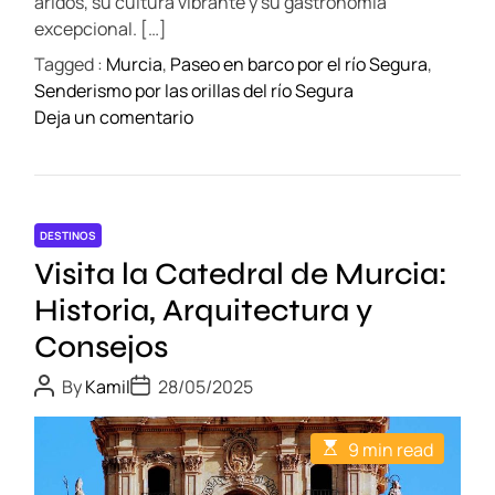
s
áridos, su cultura vibrante y su gastronomía
r
excepcional. […]
c
Tagged :
Murcia
,
Paseo en barco por el río Segura
,
i
Senderismo por las orillas del río Segura
a
o
Deja un comentario
:
n
U
E
n
l
d
r
í
DESTINOS
í
a
Visita la Catedral de Murcia:
o
e
S
Historia, Arquitectura y
n
e
Consejos
f
g
a
u
P
P
By
Kamil
28/05/2025
m
o
o
r
s
s
i
a
t
t
E
l
9 min read
A
D
:
s
u
a
i
t
U
t
t