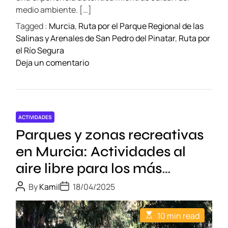
i
medio ambiente. […]
a
Tagged :
Murcia
,
Ruta por el Parque Regional de las
:
Salinas y Arenales de San Pedro del Pinatar
,
Ruta por
H
el Río Segura
i
o
Deja un comentario
s
n
t
R
o
e
r
c
i
ACTIVIDADES
o
a
Parques y zonas recreativas
r
,
r
en Murcia: Actividades al
A
i
r
aire libre para los más
d
q
pequeños
o
P
P
u
By
Kamil
18/04/2025
o
o
e
i
s
s
n
t
t
t
E
10 min read
A
D
b
s
e
u
a