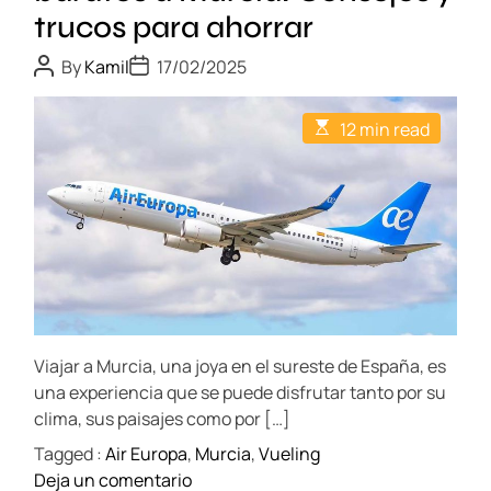
a
:
o
trucos para ahorrar
d
U
s
i
P
P
n
By
Kamil
17/02/2025
m
o
o
e
a
á
s
s
t
t
t
e
s
E
12 min read
A
D
e
s
x
p
u
a
t
c
t
t
p
e
i
h
e
u
m
e
q
o
a
e
r
r
u
t
n
e
i
e
d
t
e
ñ
r
a
e
n
o
a
s
c
s
d
o
t
i
Viajar a Murcia, una joya en el sureste de España, es
i
b
a
m
una experiencia que se puede disfrutar tanto por su
r
e
ú
clima, sus paisajes como por […]
e
n
Tagged :
Air Europa
,
Murcia
,
Vueling
v
i
o
Deja un comentario
i
c