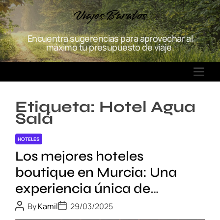
S
Viajes Baratos
k
i
Encuentra sugerencias para aprovechar al
p
máximo tu presupuesto de viaje.
t
o
M
c
E
o
N
n
Etiqueta:
Hotel Agua
U
t
Salá
e
n
HOTELES
t
Los mejores hoteles
boutique en Murcia: Una
experiencia única de
alojamiento
P
P
By
Kamil
29/03/2025
o
o
s
s