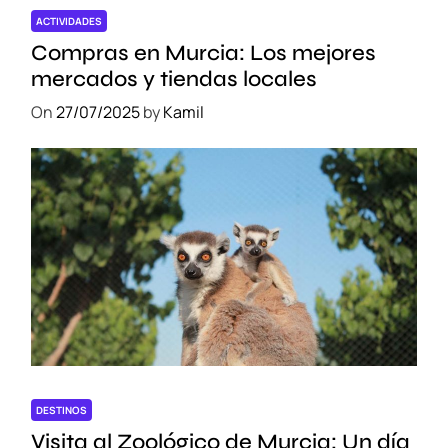
j
ACTIVIDADES
a
Compras en Murcia: Los mejores
m
mercados y tiendas locales
i
On
27/07/2025
by
Kamil
e
n
t
o
DESTINOS
Visita al Zoológico de Murcia: Un día