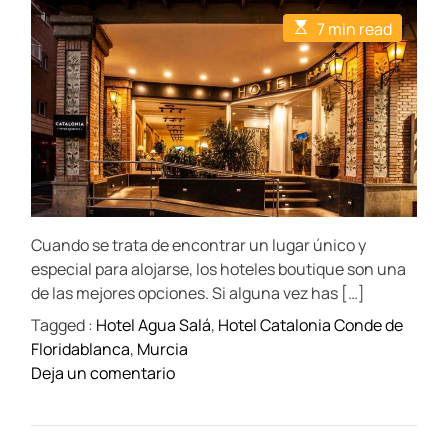
t
t
E
7 min read
A
D
s
u
a
t
t
t
i
h
e
m
o
a
r
t
e
d
r
e
a
d
t
Cuando se trata de encontrar un lugar único y
i
m
especial para alojarse, los hoteles boutique son una
e
de las mejores opciones. Si alguna vez has […]
Tagged :
Hotel Agua Salá
,
Hotel Catalonia Conde de
Floridablanca
,
Murcia
o
Deja un comentario
n
L
o