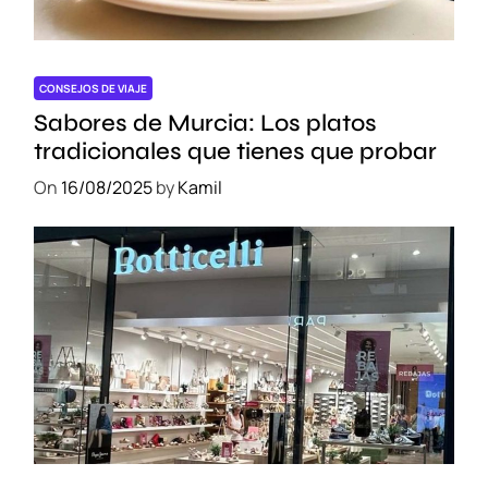
p
e
r
i
CONSEJOS DE VIAJE
e
Sabores de Murcia: Los platos
n
tradicionales que tienes que probar
c
On
16/08/2025
by
Kamil
i
a
ú
n
i
c
a
d
e
a
l
o