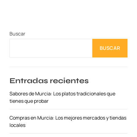
s
m
e
j
Buscar
o
r
BUSCAR
e
s
h
o
t
Entradas recientes
e
Sabores de Murcia: Los platos tradicionales que
l
tienes que probar
e
s
b
Compras en Murcia: Los mejores mercados y tiendas
o
locales
u