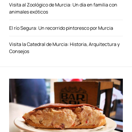
t
Visita al Zoológico de Murcia: Un día en familia con
i
animales exóticos
q
u
El río Segura: Un recorrido pintoresco por Murcia
e
e
n
Visita la Catedral de Murcia: Historia, Arquitectura y
M
Consejos
u
r
c
i
a
:
U
n
a
e
x