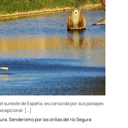
i
m
a
t
e
d
r
e
a
d
t
i
m
e
el sureste de España, es conocida por sus paisajes
excepcional. […]
gura
,
Senderismo por las orillas del río Segura