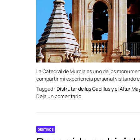
o
e
r
s
r
e
i
x
d
ó
o
t
p
i
i
c
n
o
t
s
La Catedral de Murcia es uno de los monumen
o
compartir mi experiencia personal visitando es
r
Tagged :
Disfrutar de las Capillas y el Altar Ma
e
o
Deja un comentario
s
n
c
V
o
i
p
s
o
DESTINOS
i
r