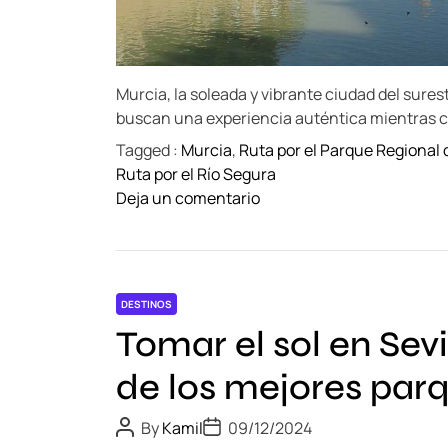
a
:
H
i
Murcia, la soleada y vibrante ciudad del sures
s
buscan una experiencia auténtica mientras c
t
Tagged :
Murcia
,
Ruta por el Parque Regional d
o
Ruta por el Río Segura
r
o
Deja un comentario
i
n
a
R
,
e
A
c
r
DESTINOS
o
q
Tomar el sol en Se
r
u
r
i
de los mejores parq
i
t
d
e
P
P
By
Kamil
09/12/2024
o
o
o
c