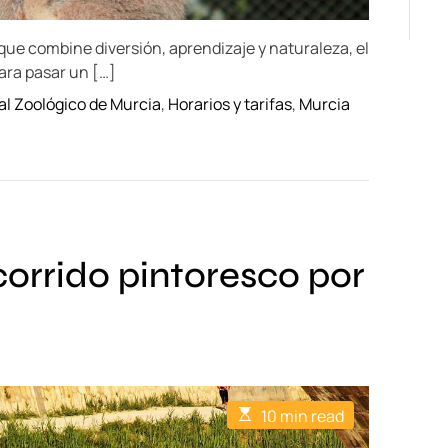
que combine diversión, aprendizaje y naturaleza, el
ara pasar un […]
 al Zoológico de Murcia
,
Horarios y tarifas
,
Murcia
corrido pintoresco por
E
10 min read
s
t