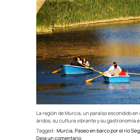
t
t
ó
h
e
o
g
r
i
c
o
d
e
M
u
r
c
i
a
:
U
La región de Murcia, un paraíso escondido en 
n
áridos, su cultura vibrante y su gastronomía 
d
Tagged :
Murcia
,
Paseo en barco por el río Se
í
o
Deja un comentario
a