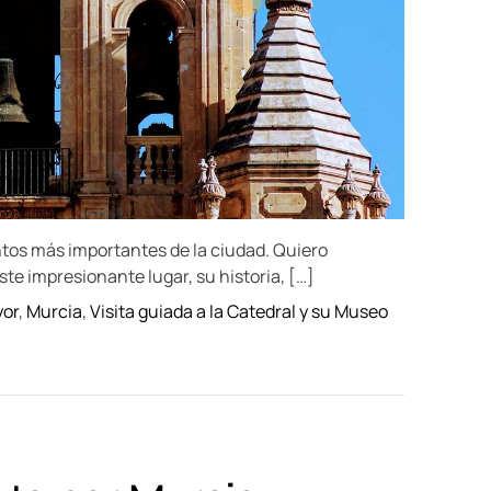
a
d
t
i
m
e
tos más importantes de la ciudad. Quiero
te impresionante lugar, su historia, […]
yor
,
Murcia
,
Visita guiada a la Catedral y su Museo