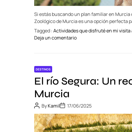
Si estás buscando un plan familiar en Murcia 
Zoológico de Murcia es una opción perfecta p
Tagged :
Actividades que disfruté en mi visita
o
Deja un comentario
n
V
i
s
DESTINOS
i
El río Segura: Un re
t
a
Murcia
a
l
P
P
By
Kamil
17/06/2025
Z
o
o
s
s
o
t
t
o
A
D
u
a
l