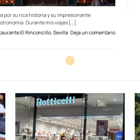
da por su rica historia y su impresionante
astronomía. Durante mis viajes […]
o
aurante El Rinconcillo
,
Sevilla
Deja un comentario
n
E
x
p
e
r
i
e
n
c
i
a
d
e