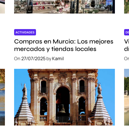
c
o
m
i
d
ACTIVIDADES
D
a
Compras en Murcia: Los mejores
V
l
mercados y tiendas locales
d
o
e
On
27/07/2025
by
Kamil
O
c
a
l
:
c
i
n
c
o
r
e