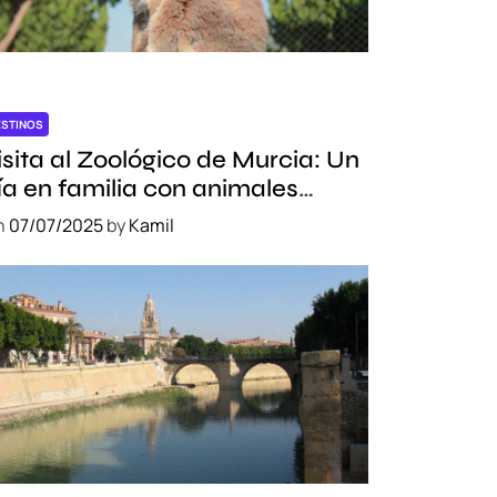
ESTINOS
isita al Zoológico de Murcia: Un
ía en familia con animales
xóticos
n
07/07/2025
by
Kamil