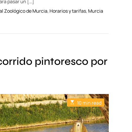
ara pasar un […]
 al Zoológico de Murcia
,
Horarios y tarifas
,
Murcia
corrido pintoresco por
E
10 min read
s
t
i
m
a
t