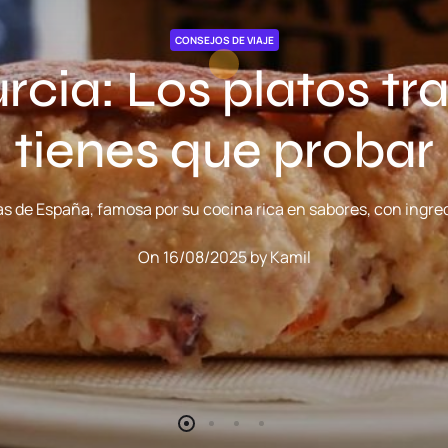
CONSEJOS DE VIAJE
cia: Los platos tr
tienes que probar
s de España, famosa por su cocina rica en sabores, con ingred
On
16/08/2025
by
Kamil