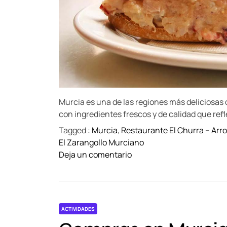
Murcia es una de las regiones más deliciosas 
con ingredientes frescos y de calidad que refl
Tagged :
Murcia
,
Restaurante El Churra – Arro
El Zarangollo Murciano
o
Deja un comentario
n
S
a
b
ACTIVIDADES
o