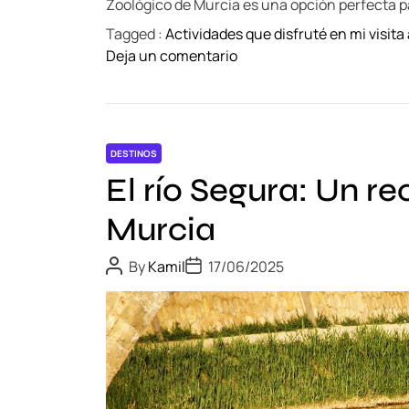
Zoológico de Murcia es una opción perfecta p
r
Tagged :
Actividades que disfruté en mi visita
c
o
Deja un comentario
a
n
d
V
o
i
s
s
y
DESTINOS
i
t
El río Segura: Un re
t
i
a
e
Murcia
a
n
l
d
P
P
By
Kamil
17/06/2025
Z
o
o
a
s
s
o
s
t
t
o
A
D
l
u
a
l
o
t
t
ó
h
e
c
o
g
a
r
i