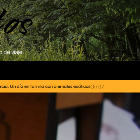
tos
 de viaje.
On
07/07/2025
ales exóticos
El río Segura: Un recorrido pintoresc