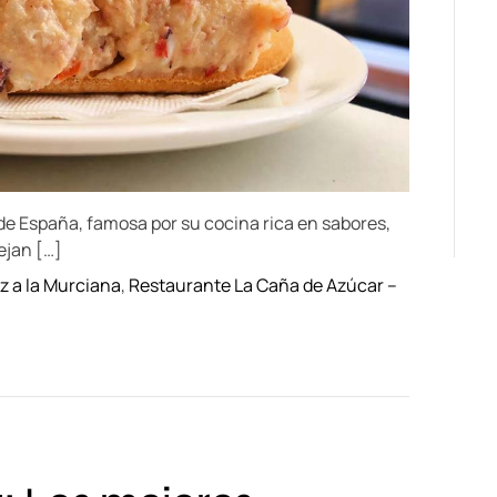
t
i
m
e
de España, famosa por su cocina rica en sabores,
ejan […]
z a la Murciana
,
Restaurante La Caña de Azúcar –