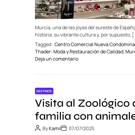
o
s
t
r
Murcia, una de las joyas del sureste de España
a
historia, su vibrante cultura y, por supuesto, 
d
Tagged :
Centro Comercial Nueva Condomina:
i
Thader: Moda y Restauración de Calidad
,
Mur
c
o
Deja un comentario
i
n
o
C
n
o
a
m
l
DESTINOS
p
e
Visita al Zoológico
r
s
a
q
familia con animal
s
u
e
e
P
P
By
Kamil
07/07/2025
n
o
o
t