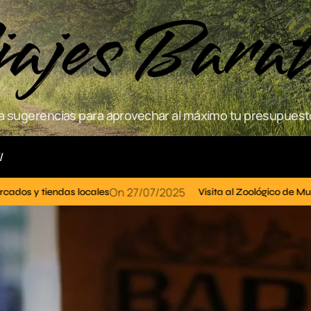
ajes Bara
 sugerencias para aprovechar al máximo tu presupuesto
Actividades
07/2025
Visita al Zoológico de Murcia: Un día en familia con anim