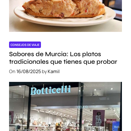
e
s
q
u
e
t
i
CONSEJOS DE VIAJE
e
Sabores de Murcia: Los platos
n
tradicionales que tienes que probar
e
On
16/08/2025
by
Kamil
s
q
u
e
p
r
o
b
a