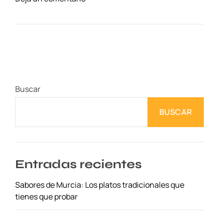
n
S
a
b
o
r
e
Buscar
s
d
BUSCAR
e
M
u
r
c
Entradas recientes
i
Sabores de Murcia: Los platos tradicionales que
a
tienes que probar
:
L