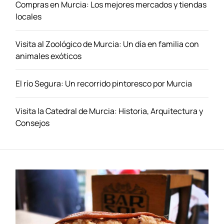
o
Compras en Murcia: Los mejores mercados y tiendas
s
locales
p
l
Visita al Zoológico de Murcia: Un día en familia con
a
animales exóticos
t
o
El río Segura: Un recorrido pintoresco por Murcia
s
t
r
Visita la Catedral de Murcia: Historia, Arquitectura y
a
Consejos
d
i
c
i
o
n
a
l