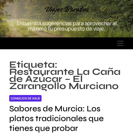
S
Viajes Baratos
k
i
Encuentra sugerencias para aprovechar al
p
máximo tu presupuesto de viaje.
t
o
M
c
E
o
N
n
Etiqueta:
U
t
Restaurante La Caña
e
de Azúcar – El
n
Zarangollo Murciano
t
CONSEJOS DE VIAJE
Sabores de Murcia: Los
platos tradicionales que
tienes que probar