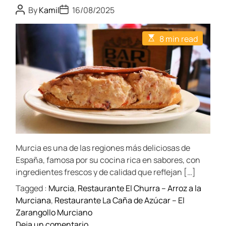
P
P
By
Kamil
16/08/2025
o
o
s
s
t
t
E
8 min read
A
D
s
u
a
t
t
t
i
h
e
m
o
a
r
t
e
d
r
e
a
d
t
Murcia es una de las regiones más deliciosas de
i
m
España, famosa por su cocina rica en sabores, con
e
ingredientes frescos y de calidad que reflejan […]
Tagged :
Murcia
,
Restaurante El Churra – Arroz a la
Murciana
,
Restaurante La Caña de Azúcar – El
Zarangollo Murciano
o
Deja un comentario