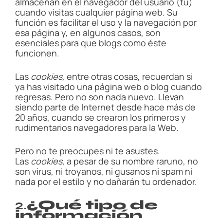
almacenan en el navegador del usuario (tú)
a
d
cuando visitas cualquier página web. Su
t
función es facilitar el uso y la navegación por
i
esa página y, en algunos casos, son
m
e
esenciales para que blogs como éste
funcionen.
Las
cookies,
entre otras cosas, recuerdan si
ya has visitado una página web o blog cuando
regresas. Pero no son nada nuevo. Llevan
siendo parte de Internet desde hace más de
20 años, cuando se crearon los primeros y
rudimentarios navegadores para la Web.
Pero no te preocupes ni te asustes.
Las
cookies
, a pesar de su nombre raruno, no
son virus, ni troyanos, ni gusanos ni spam ni
nada por el estilo y no dañarán tu ordenador.
2.
¿Qué tipo de
información