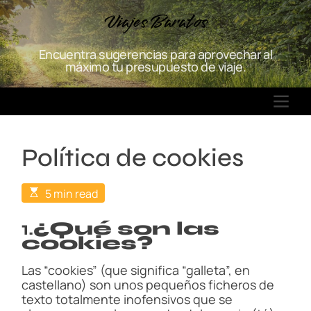
S
Viajes Baratos
k
i
Encuentra sugerencias para aprovechar al
p
máximo tu presupuesto de viaje.
t
o
M
c
E
o
N
n
Política de cookies
U
t
e
n
E
5 min read
s
t
t
1.
i
¿Qué son las
m
cookies?
a
t
Las “cookies” (que significa “galleta”, en
e
d
castellano) son unos pequeños ficheros de
r
texto totalmente inofensivos que se
e