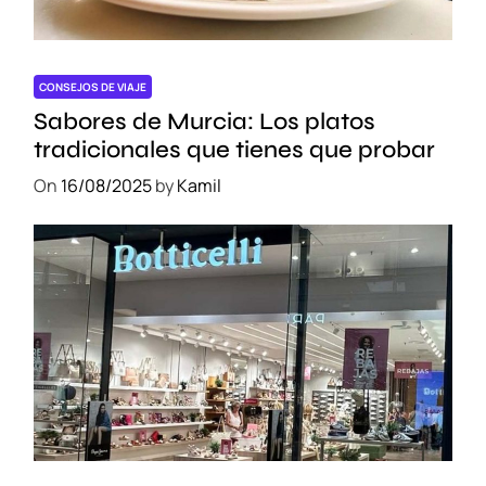
c
r
e
t
CONSEJOS DE VIAJE
o
Sabores de Murcia: Los platos
s
tradicionales que tienes que probar
l
On
16/08/2025
by
Kamil
o
c
a
l
e
s
p
a
r
a
d
i