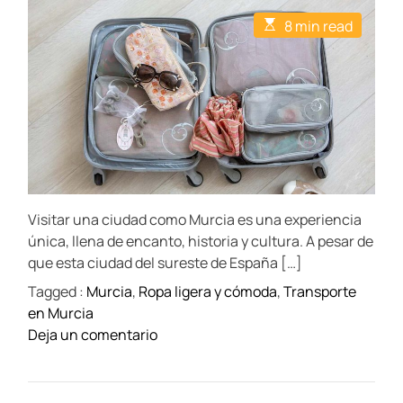
t
t
E
8 min read
A
D
s
u
a
t
t
t
i
h
e
m
o
a
r
t
e
d
r
e
a
d
t
Visitar una ciudad como Murcia es una experiencia
i
m
única, llena de encanto, historia y cultura. A pesar de
e
que esta ciudad del sureste de España […]
Tagged :
Murcia
,
Ropa ligera y cómoda
,
Transporte
en Murcia
o
Deja un comentario
n
L
o