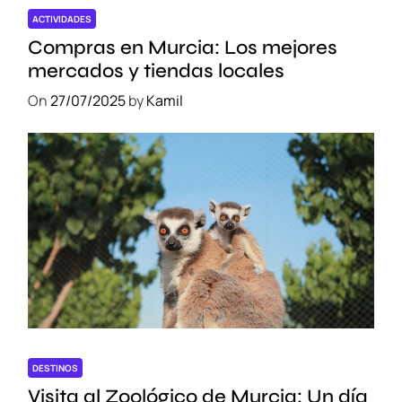
s
ACTIVIDADES
f
Compras en Murcia: Los mejores
r
mercados y tiendas locales
u
On
27/07/2025
by
Kamil
t
a
r
m
á
s
DESTINOS
Visita al Zoológico de Murcia: Un día