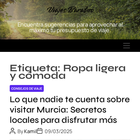
S
Viajes Baratos
k
i
Encuentra sugerencias para aprovechar al
p
máximo tu presupuesto de viaje.
t
o
M
c
E
o
N
n
Etiqueta:
Ropa ligera
U
t
y cómoda
e
n
CONSEJOS DE VIAJE
t
Lo que nadie te cuenta sobre
visitar Murcia: Secretos
locales para disfrutar más
P
P
By
Kamil
09/03/2025
o
o
s
s