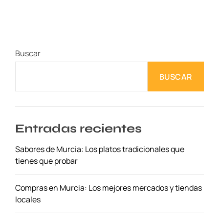
q
u
e
n
Buscar
a
d
BUSCAR
i
e
t
e
c
Entradas recientes
u
Sabores de Murcia: Los platos tradicionales que
e
tienes que probar
n
t
a
Compras en Murcia: Los mejores mercados y tiendas
s
locales
o