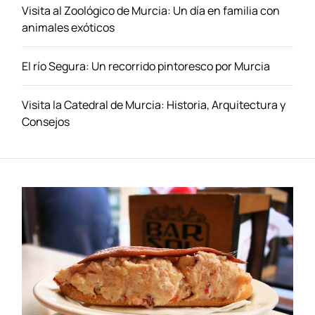
b
Visita al Zoológico de Murcia: Un día en familia con
r
animales exóticos
e
v
El río Segura: Un recorrido pintoresco por Murcia
i
s
i
Visita la Catedral de Murcia: Historia, Arquitectura y
t
Consejos
a
r
M
u
r
c
i
a
:
S
e