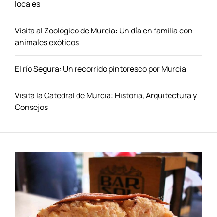
M
locales
u
r
Visita al Zoológico de Murcia: Un día en familia con
c
animales exóticos
i
a
El río Segura: Un recorrido pintoresco por Murcia
:
H
i
Visita la Catedral de Murcia: Historia, Arquitectura y
s
Consejos
t
o
r
i
a
,
A
r
q