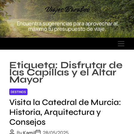
S
Viajes Baratos
k
i
Encuentra sugerencias para aprovechar al
p
máximo tu presupuesto de viaje.
t
o
M
c
E
o
N
n
Etiqueta:
Disfrutar de
U
t
las Capillas y el Altar
e
Mayor
n
t
DESTINOS
Visita la Catedral de Murcia:
Historia, Arquitectura y
Consejos
P
P
By
Kamil
28/05/2025