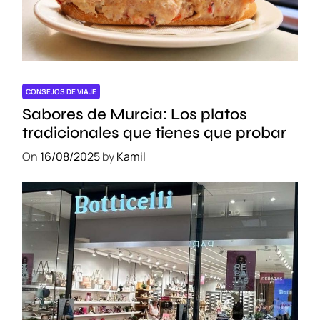
u
i
t
e
c
t
CONSEJOS DE VIAJE
u
Sabores de Murcia: Los platos
r
tradicionales que tienes que probar
a
On
16/08/2025
by
Kamil
y
C
o
n
s
e
j
o
s