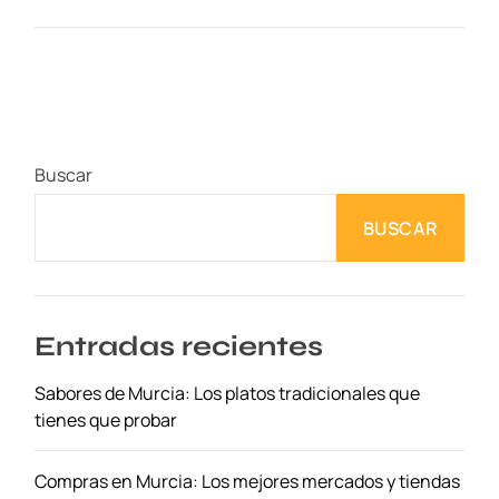
V
i
s
i
t
a
Buscar
l
a
BUSCAR
C
a
t
e
d
Entradas recientes
r
Sabores de Murcia: Los platos tradicionales que
a
tienes que probar
l
d
e
Compras en Murcia: Los mejores mercados y tiendas