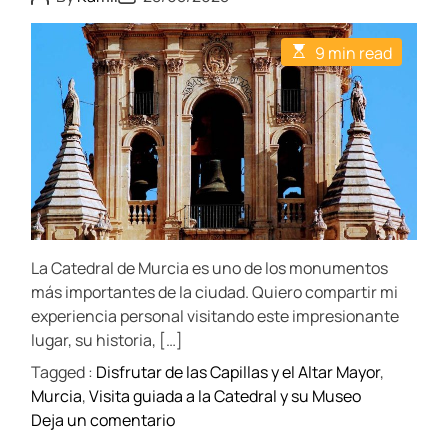
o
o
s
s
t
t
E
9 min read
A
D
s
u
a
t
t
t
i
h
e
m
o
a
r
t
e
d
r
e
a
d
t
La Catedral de Murcia es uno de los monumentos
i
m
más importantes de la ciudad. Quiero compartir mi
e
experiencia personal visitando este impresionante
lugar, su historia, […]
Tagged :
Disfrutar de las Capillas y el Altar Mayor
,
Murcia
,
Visita guiada a la Catedral y su Museo
o
Deja un comentario
n