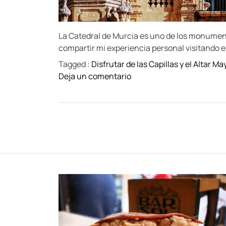
La Catedral de Murcia es uno de los monumen
compartir mi experiencia personal visitando es
Tagged :
Disfrutar de las Capillas y el Altar Ma
o
Deja un comentario
n
V
i
s
i
t
a
l
a
C
a
t