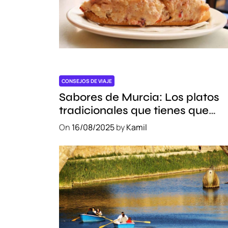
e
d
r
a
l
d
e
CONSEJOS DE VIAJE
M
Sabores de Murcia: Los platos
u
tradicionales que tienes que
r
probar
On
16/08/2025
by
Kamil
c
i
a
:
H
i
s
t
o