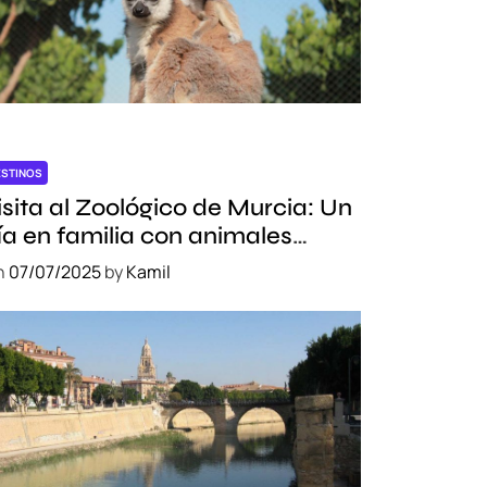
ESTINOS
isita al Zoológico de Murcia: Un
ía en familia con animales
xóticos
n
07/07/2025
by
Kamil