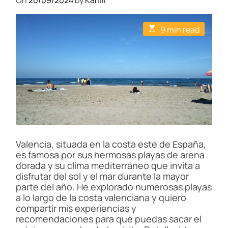
On
20/09/2024
by
Kamil
E
9 min read
s
t
i
m
a
t
e
d
r
e
a
d
t
i
Valencia, situada en la costa este de España,
m
es famosa por sus hermosas playas de arena
e
dorada y su clima mediterráneo que invita a
disfrutar del sol y el mar durante la mayor
parte del año. He explorado numerosas playas
a lo largo de la costa valenciana y quiero
compartir mis experiencias y
recomendaciones para que puedas sacar el