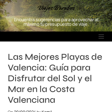
S
Viajes Baratos
k
i
Encuentra sugerencias para aprovechar al
p
máximo tu presupuesto de viaje.
t
o
M
c
E
o
N
n
Las Mejores Playas de
U
t
e
Valencia: Guía para
n
t
Disfrutar del Sol y el
Mar en la Costa
Valenciana