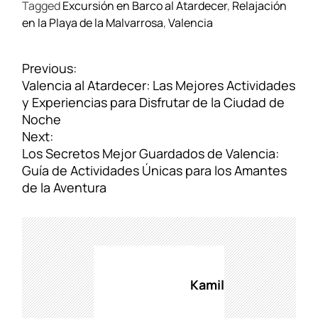
Tagged
Excursión en Barco al Atardecer
,
Relajación
en la Playa de la Malvarrosa
,
Valencia
N
Previous:
a
Valencia al Atardecer: Las Mejores Actividades
v
y Experiencias para Disfrutar de la Ciudad de
e
Noche
g
Next:
a
Los Secretos Mejor Guardados de Valencia:
c
Guía de Actividades Únicas para los Amantes
i
de la Aventura
ó
n
d
e
e
Kamil
n
t