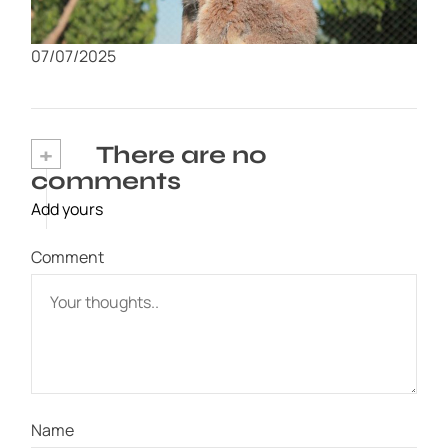
Visita al Zoológico de Murcia: Un día en
familia con animales exóticos
07/07/2025
+
There are no
comments
Add yours
Comment
Name