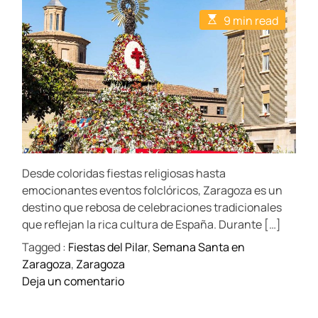
t
t
E
9 min read
A
D
s
u
a
t
t
t
i
h
e
m
o
a
r
t
e
d
r
e
a
d
t
Desde coloridas fiestas religiosas hasta
i
m
emocionantes eventos folclóricos, Zaragoza es un
e
destino que rebosa de celebraciones tradicionales
que reflejan la rica cultura de España. Durante […]
Tagged :
Fiestas del Pilar
,
Semana Santa en
Zaragoza
,
Zaragoza
o
Deja un comentario
n
C