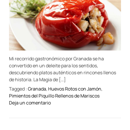
u
a
u
n
t
h
t
t
t
e
i
h
e
e
m
o
é
l
a
d
r
n
C
t
i
e
t
i
d
O
i
e
r
v
e
c
l
a
i
a
o
d
e
t
c
Mi recorrido gastronómico por Granada se ha
i
d
o
m
convertido en un deleite para los sentidos,
o
e
c
descubriendo platos auténticos en rincones llenos
i
de historia. La Magia de […]
n
Tagged :
Granada
,
Huevos Rotos con Jamón
,
a
Pimientos del Piquillo Rellenos de Mariscos
v
o
Deja un comentario
a
n
s
G
c
r
a