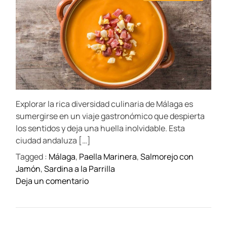
s
u
a
t
i
t
t
t
a
i
v
h
e
m
o
l
e
a
r
g
t
l
e
a
a
d
s
r
f
e
t
i
a
r
d
e
t
o
s
Explorar la rica diversidad culinaria de Málaga es
i
n
m
t
sumergirse en un viaje gastronómico que despierta
e
ó
a
los sentidos y deja una huella inolvidable. Esta
m
c
ciudad andaluza […]
i
u
Tagged :
Málaga
,
Paella Marinera
,
Salmorejo con
c
l
Jamón
,
Sardina a la Parrilla
a
t
o
Deja un comentario
d
u
n
e
r
T
E
a
a
s
l