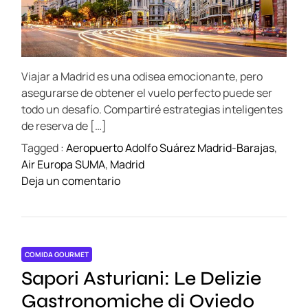
o
e
i
d
m
r
l
i
e
i
a
d
d
a
t
Viajar a Madrid es una odisea emocionante, pero
i
L
m
asegurarse de obtener el vuelo perfecto puede ser
o
e
todo un desafío. Compartiré estrategias inteligentes
c
de reserva de […]
a
Tagged :
Aeropuerto Adolfo Suárez Madrid-Barajas
,
l
Air Europa SUMA
,
Madrid
e
o
Deja un comentario
n
n
M
E
a
s
d
t
r
COMIDA GOURMET
r
i
Sapori Asturiani: Le Delizie
a
d
t
Gastronomiche di Oviedo
: