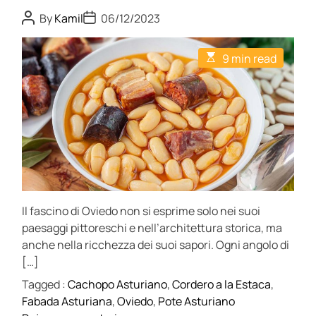
e
U
P
P
By
Kamil
06/12/2023
g
n
o
o
s
s
i
F
t
t
a
E
e
9 min read
A
D
s
u
a
s
s
t
t
t
I
i
t
h
e
m
o
n
í
a
r
t
t
n
e
e
p
d
l
r
a
e
i
r
a
g
d
a
t
e
t
Il fascino di Oviedo non si esprime solo nei suoi
i
n
m
u
paesaggi pittoreschi e nell’architettura storica, ma
e
t
s
anche nella ricchezza dei suoi sapori. Ogni angolo di
e
S
[…]
s
e
Tagged :
Cachopo Asturiano
,
Cordero a la Estaca
,
p
n
Fabada Asturiana
,
Oviedo
,
Pote Asturiano
a
t