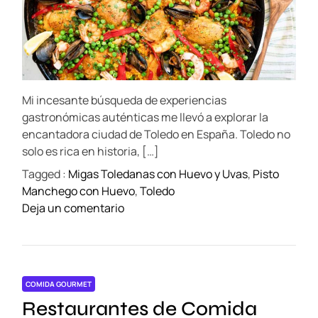
a
r
S
t
e
t
d
e
r
e
l
a
l
d
t
e
Mi incesante búsqueda de experiencias
i
M
m
gastronómicas auténticas me llevó a explorar la
e
i
encantadora ciudad de Toledo en España. Toledo no
c
solo es rica en historia, […]
h
Tagged :
Migas Toledanas con Huevo y Uvas
,
Pisto
e
Manchego con Huevo
,
Toledo
l
o
Deja un comentario
i
n
n
¡
a
D
B
e
a
COMIDA GOURMET
s
r
Restaurantes de Comida
c