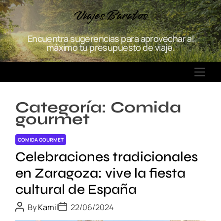
S
Viajes Baratos
k
i
Encuentra sugerencias para aprovechar al
p
máximo tu presupuesto de viaje.
t
o
M
c
E
o
N
n
Categoría:
Comida
U
t
gourmet
e
n
COMIDA GOURMET
t
Celebraciones tradicionales
en Zaragoza: vive la fiesta
cultural de España
P
P
By
Kamil
22/06/2024
o
o
s
s