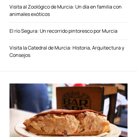
s
s
Visita al Zoológico de Murcia: Un día en familia con
y
animales exóticos
A
m
El río Segura: Un recorrido pintoresco por Murcia
b
i
e
Visita la Catedral de Murcia: Historia, Arquitectura y
n
Consejos
t
e
A
n
i
m
a
d
o