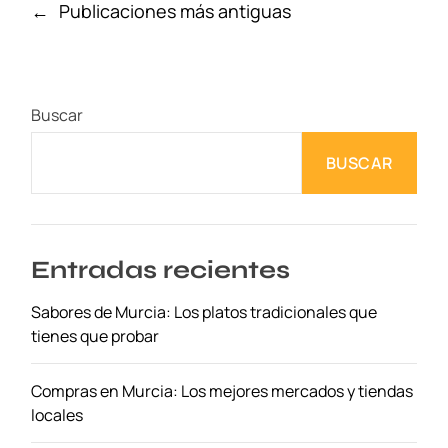
a
N
←
Publicaciones más antiguas
e
n
a
n
a
v
B
d
e
i
a
g
l
Buscar
:
a
b
S
c
a
BUSCAR
a
i
o
b
ó
o
n
r
d
e
Entradas recientes
e
s
e
Sabores de Murcia: Los platos tradicionales que
L
n
tienes que probar
o
t
c
r
a
a
Compras en Murcia: Los mejores mercados y tiendas
l
d
locales
e
a