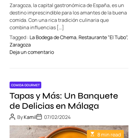
i
t
Zaragoza, la capital gastronómica de España, es un
i
o
m
destino imprescindible para los amantes de la buena
n
e
comida. Con una rica tradición culinaria que
a
combina influencias […]
l
Tagged :
La Bodega de Chema
,
Restaurante "El Tubo"
,
e
Zaragoza
s
o
Deja un comentario
e
n
n
V
Z
i
a
v
r
COMIDA GOURMET
e
a
Tapas y Más: Un Banquete
l
g
a
de Delicias en Málaga
o
c
z
P
P
By
Kamil
07/02/2024
a
a
o
o
s
s
p
:
t
t
i
E
v
8 min read
A
D