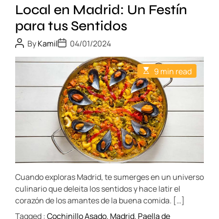
c
u
Local en Madrid: Un Festín
e
b
para tus Sentidos
l
r
l
e
P
P
By
Kamil
04/01/2024
o
o
o
l
s
s
n
a
t
t
E
a
9 min read
A
D
g
s
u
a
:
t
a
t
t
i
V
h
e
s
m
o
i
a
t
r
t
a
r
e
g
d
o
r
g
n
e
i
a
o
d
G
m
t
a
Cuando exploras Madrid, te sumerges en un universo
i
í
m
s
culinario que deleita los sentidos y hace latir el
a
e
t
corazón de los amantes de la buena comida. […]
t
r
Tagged :
Cochinillo Asado
,
Madrid
,
Paella de
o