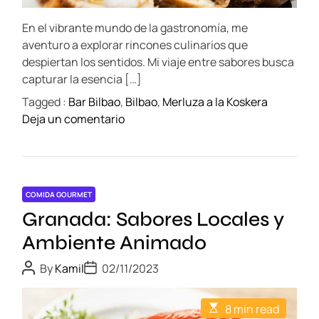
e
d
c
t
D
En el vibrante mundo de la gastronomía, me
i
u
e
m
aventuro a explorar rincones culinarios que
e
e
l
despiertan los sentidos. Mi viaje entre sabores busca
n
i
capturar la esencia […]
t
z
o
Tagged :
Bar Bilbao
,
Bilbao
,
Merluza a la Koskera
i
o
s
Deja un comentario
e
n
y
G
S
C
a
a
o
s
b
m
t
COMIDA GOURMET
o
o
r
Granada: Sabores Locales y
r
d
o
e
i
Ambiente Animado
n
a
d
o
P
P
By
Kamil
02/11/2023
l
a
o
o
m
s
s
a
d
i
t
t
a
e
E
8 min read
A
D
c
s