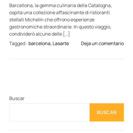
d
t
Barcellona, la gemma culinaria della Catalogna,
i
e
m
ospita una collezione affascinante di ristoranti
B
e
stellati Michelin che offrono esperienze
a
gastronomiche straordinarie. In questo viaggio,
r
condividerò alcune delle […]
c
o
Tagged :
barcelona
,
Lasarte
Deja un comentario
e
n
l
R
o
i
n
s
a
t
:
o
U
r
n
Buscar
a
V
n
i
BUSCAR
t
a
i
j
c
e