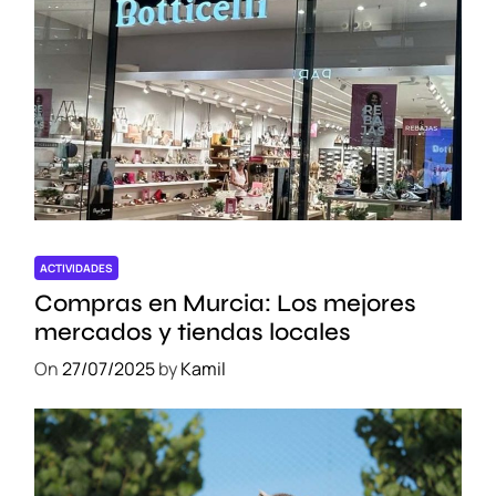
t
r
o
n
o
m
i
c
i
I
n
ACTIVIDADES
d
Compras en Murcia: Los mejores
i
mercados y tiendas locales
m
On
27/07/2025
by
Kamil
e
n
t
i
c