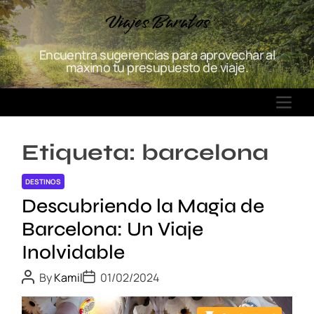
S
Viajes Baratos
k
i
Encuentra sugerencias para aprovechar al
p
máximo tu presupuesto de viaje.
t
o
M
c
E
o
N
n
Etiqueta:
barcelona
U
t
e
DESTINOS
n
Descubriendo la Magia de
t
Barcelona: Un Viaje
Inolvidable
P
P
By
Kamil
01/02/2024
o
o
s
s
t
t