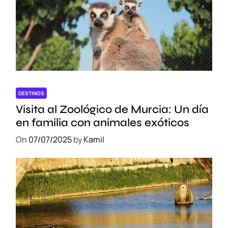
a
b
i
l
i
DESTINOS
Visita al Zoológico de Murcia: Un día
en familia con animales exóticos
On
07/07/2025
by
Kamil