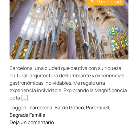
E
9 min read
A
D
s
u
a
t
t
t
i
h
e
m
o
a
r
t
e
d
r
e
a
d
t
Barcelona, una ciudad que cautiva con su riqueza
i
m
cultural, arquitectura deslumbrante y experiencias
e
gastronómicas inolvidables. Me regaló una
experiencia inolvidable. Explorando la Magnificencia
de la […]
Tagged :
barcelona
,
Barrio Gótico
,
Parc Güell
,
Sagrada Familia
o
Deja un comentario
n
D