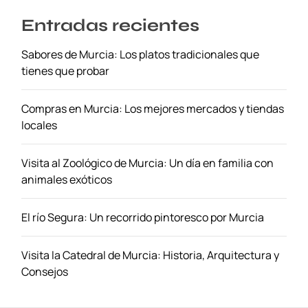
o
I
n
Entradas recientes
n
S
o
Sabores de Murcia: Los platos tradicionales que
t
l
tienes que probar
e
v
l
i
l
d
Compras en Murcia: Los mejores mercados y tiendas
e
a
locales
M
b
i
l
Visita al Zoológico de Murcia: Un día en familia con
c
e
animales exóticos
h
e
El río Segura: Un recorrido pintoresco por Murcia
l
i
n
Visita la Catedral de Murcia: Historia, Arquitectura y
a
Consejos
B
a