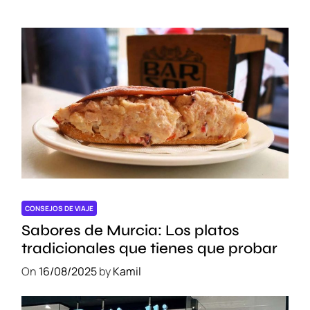
r
c
e
l
l
o
n
a
:
V
i
a
g
CONSEJOS DE VIAJE
g
Sabores de Murcia: Los platos
i
tradicionales que tienes que probar
G
On
16/08/2025
by
Kamil
a
s