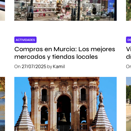
l
a
M
a
g
i
ACTIVIDADES
D
a
Compras en Murcia: Los mejores
V
d
mercados y tiendas locales
d
e
e
On
27/07/2025
by
Kamil
O
B
a
r
c
e
l
o
n
a
: