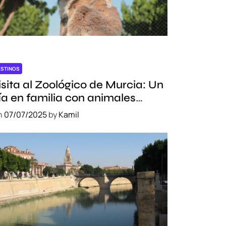
ESTINOS
isita al Zoológico de Murcia: Un
ía en familia con animales
xóticos
n
07/07/2025
by
Kamil