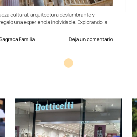
ueza cultural, arquitectura deslumbrante y
egaló una experiencia inolvidable. Explorando la
o
Sagrada Familia
Deja un comentario
n
D
e
s
c
u
b
r
i
e
n
d
o