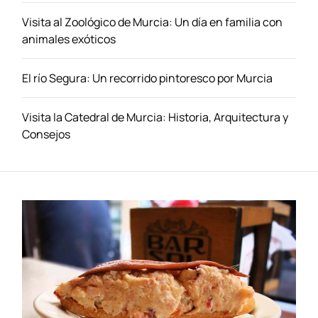
í
Visita al Zoológico de Murcia: Un día en familia con
a
animales exóticos
t
o
El río Segura: Un recorrido pintoresco por Murcia
l
e
d
Visita la Catedral de Murcia: Historia, Arquitectura y
a
Consejos
n
a
!