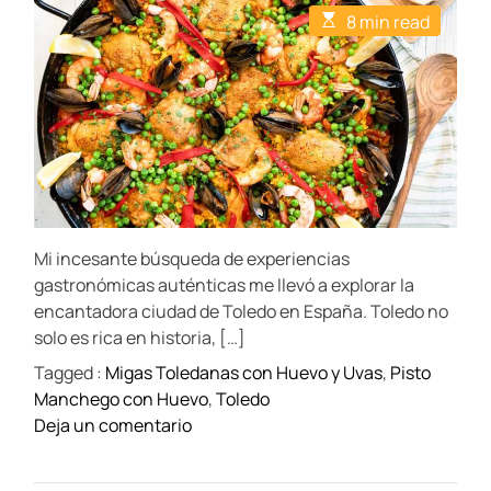
t
t
E
8 min read
A
D
s
u
a
t
t
t
i
h
e
m
o
a
r
t
e
d
r
e
a
d
t
Mi incesante búsqueda de experiencias
i
m
gastronómicas auténticas me llevó a explorar la
e
encantadora ciudad de Toledo en España. Toledo no
solo es rica en historia, […]
Tagged :
Migas Toledanas con Huevo y Uvas
,
Pisto
Manchego con Huevo
,
Toledo
o
Deja un comentario
n
¡