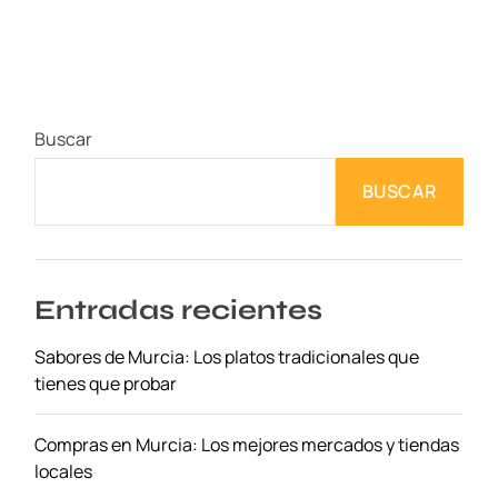
D
e
s
c
u
Buscar
b
r
BUSCAR
e
l
a
g
a
Entradas recientes
s
Sabores de Murcia: Los platos tradicionales que
t
tienes que probar
r
o
n
Compras en Murcia: Los mejores mercados y tiendas
o
locales
m