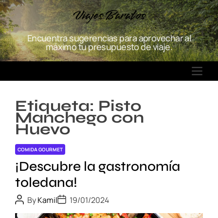
S
Viajes Baratos
k
i
Encuentra sugerencias para aprovechar al
p
máximo tu presupuesto de viaje.
t
o
M
c
E
o
N
n
Etiqueta:
Pisto
U
t
Manchego con
e
Huevo
n
t
COMIDA GOURMET
¡Descubre la gastronomía
toledana!
P
P
By
Kamil
19/01/2024
o
o
s
s