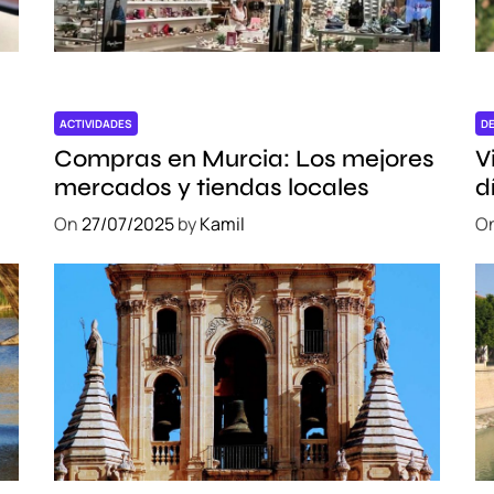
e
C
o
m
i
ACTIVIDADES
D
d
Compras en Murcia: Los mejores
V
a
mercados y tiendas locales
d
L
e
On
27/07/2025
by
Kamil
O
o
c
a
l
e
n
M
a
d
r
i