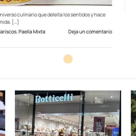
iverso culinario que deleita los sentidos y hace
mida. […]
o
Mariscos
,
Paella Mixta
Deja un comentario
n
R
e
s
t
a
u
r
a
n
t
e
s
d