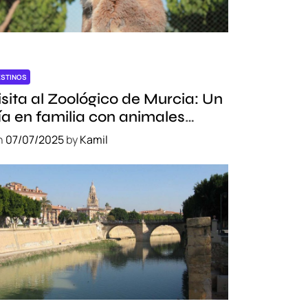
ESTINOS
isita al Zoológico de Murcia: Un
ía en familia con animales
xóticos
n
07/07/2025
by
Kamil