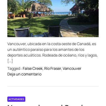
g
t
t
n
i
h
e
i
m
e
o
a
a
r
l
t
d
e
A
d
e
g
r
l
e
u
a
V
a
d
i
t
Vancouver, ubicada en la costa oeste de Canadá, es
i
e
m
un auténtico paraíso para los amantes de los
j
e
deportes acuáticos. Rodeada de océano, ríos y lagos,
o
[…]
M
Tagged :
False Creek
,
Río Fraser
,
Vancouver
o
o
Deja un comentario
n
n
t
¡
r
D
e
i
a
ACTIVIDADES
s
l