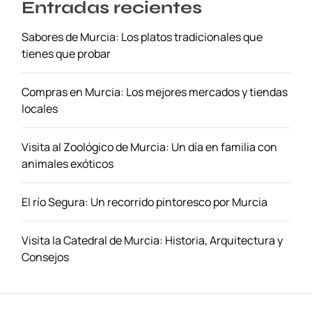
e
Entradas recientes
a
u
n
n
v
t
Sabores de Murcia: Los platos tradicionales que
a
e
r
tienes que probar
l
r
a
R
d
Compras en Murcia: Los mejores mercados y tiendas
i
a
locales
d
s
e
Visita al Zoológico de Murcia: Un día en familia con
a
animales exóticos
u
:
U
El río Segura: Un recorrido pintoresco por Murcia
n
a
Visita la Catedral de Murcia: Historia, Arquitectura y
A
Consejos
v
e
n