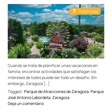
o
o
s
d
s
s
r
t
t
e
E
11 min read
A
D
o
s
d
u
a
t
m
t
t
o
i
h
e
á
m
r
o
a
n
r
e
t
t
e
s
d
i
d
r
c
e
e
a
a
Z
d
s
t
a
Cuando se trata de planificar unas vacaciones en
i
e
r
m
familia, encontrar actividades que satisfagan los
n
e
a
intereses de todos puede ser todo un desafío. Sin
Z
g
embargo, Zaragoza […]
a
o
Tagged :
Parque de Atracciones de Zaragoza
,
Parque
r
z
José Antonio Labordeta
,
Zaragoza
a
a
o
Deja un comentario
g
n
o