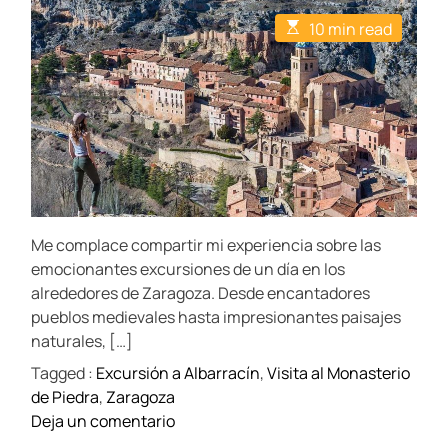
t
t
E
10 min read
A
D
s
u
a
t
t
t
i
h
e
m
o
a
r
t
e
d
r
e
a
d
t
Me complace compartir mi experiencia sobre las
i
m
emocionantes excursiones de un día en los
e
alrededores de Zaragoza. Desde encantadores
pueblos medievales hasta impresionantes paisajes
naturales, […]
Tagged :
Excursión a Albarracín
,
Visita al Monasterio
de Piedra
,
Zaragoza
o
Deja un comentario
n