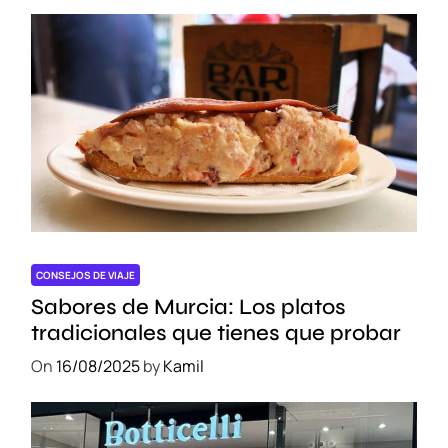
t
u
r
a
I
n
o
l
v
i
d
a
CONSEJOS DE VIAJE
b
Sabores de Murcia: Los platos
l
tradicionales que tienes que probar
e
e
On
16/08/2025
by
Kamil
n
O
t