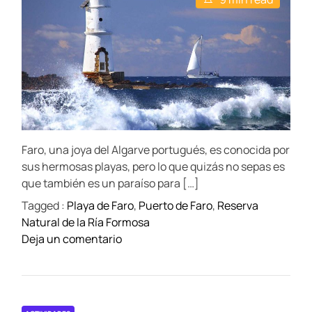
A
D
p
s
u
a
:
t
a
t
t
i
u
h
e
ñ
m
o
n
a
a
r
t
v
:
e
i
d
T
r
a
o
e
j
a
u
d
e
r
t
a
Faro, una joya del Algarve portugués, es conocida por
i
d
m
Z
sus hermosas playas, pero lo que quizás no sepas es
e
e
a
que también es un paraíso para […]
A
r
Tagged :
Playa de Faro
,
Puerto de Faro
,
Reserva
v
a
Natural de la Ría Formosa
e
g
o
Deja un comentario
n
o
n
t
z
E
u
a
x
r
p
a