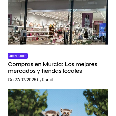
t
a
w
a
ACTIVIDADES
Compras en Murcia: Los mejores
mercados y tiendas locales
On
27/07/2025
by
Kamil