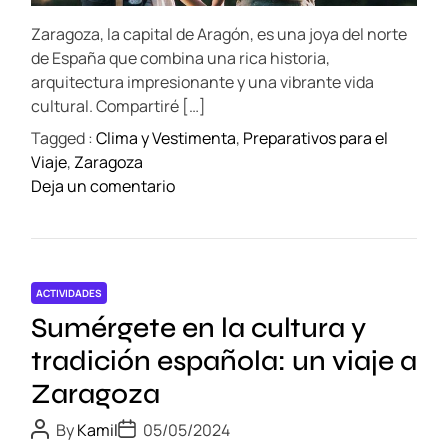
n
d
o
t
t
Zaragoza, la capital de Aragón, es una joya del norte
i
n
i
m
de España que combina una rica historia,
l
e
c
arquitectura impresionante y una vibrante vida
a
a
cultural. Compartiré […]
F
i
Tagged :
Clima y Vestimenta
,
Preparativos para el
a
m
Viaje
,
Zaragoza
m
p
o
Deja un comentario
i
r
n
l
e
E
i
s
x
a
c
p
:
i
ACTIVIDADES
l
A
n
Sumérgete en la cultura y
o
v
d
r
tradición española: un viaje a
e
i
a
n
b
Zaragoza
l
t
l
a
P
P
u
By
Kamil
05/05/2024
e
o
o