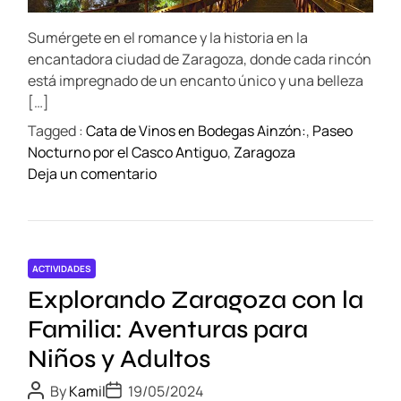
n
d
e
t
Sumérgete en el romance y la historia en la
i
s
m
encantadora ciudad de Zaragoza, donde cada rincón
d
e
está impregnado de un encanto único y una belleza
e
[…]
u
Tagged :
Cata de Vinos en Bodegas Ainzón:
,
Paseo
n
Nocturno por el Casco Antiguo
,
Zaragoza
d
o
Deja un comentario
í
n
a
V
e
a
n
c
l
ACTIVIDADES
a
o
Explorando Zaragoza con la
c
s
i
Familia: Aventuras para
a
o
l
Niños y Adultos
n
r
e
P
P
e
By
Kamil
19/05/2024