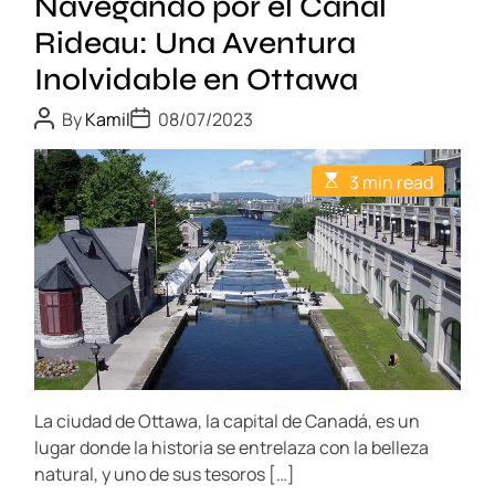
Navegando por el Canal
f
:
r
Rideau: Una Aventura
A
u
c
Inolvidable en Ottawa
t
t
a
P
P
i
By
Kamil
08/07/2023
o
o
a
v
s
s
l
t
t
i
E
3 min read
A
D
M
s
d
u
a
t
á
t
t
a
i
h
e
x
m
d
o
a
i
r
e
t
m
e
s
d
o
I
r
!
e
n
a
D
o
d
e
t
l
La ciudad de Ottawa, la capital de Canadá, es un
i
p
v
m
lugar donde la historia se entrelaza con la belleza
o
e
i
natural, y uno de sus tesoros […]
r
d