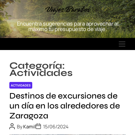
S
Viajes Baratos
k
i
Encuentra sugerencias para aprovechar al
p
máximo tu presupuesto de viaje.
t
o
M
c
E
o
N
n
Categoría:
U
t
Actividades
e
n
ACTIVIDADES
t
Destinos de excursiones de
un día en los alrededores de
Zaragoza
P
P
By
Kamil
15/06/2024
o
o
s
s