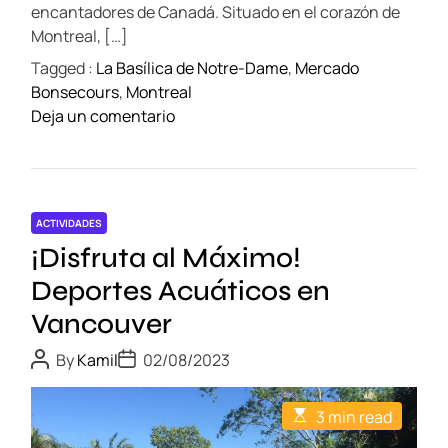
e
encantadores de Canadá. Situado en el corazón de
i
Montreal, […]
c
Tagged :
La Basílica de Notre-Dame
,
Mercado
o
Bonsecours
,
Montreal
d
o
Deja un comentario
e
n
F
D
a
e
r
s
o
ACTIVIDADES
c
:
¡Disfruta al Máximo!
u
E
b
Deportes Acuáticos en
m
r
o
Vancouver
e
c
l
P
P
i
By
Kamil
02/08/2023
o
o
a
ó
s
s
M
t
t
n
E
3 min read
A
D
a
s
e
u
a
t