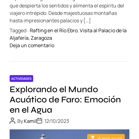
a
m
r
que despierta los sentidos y alimenta el espíritu del
e
y
a
viajero intrépido. Desde majestuosas montañas
t
g
hasta impresionantes palacios y […]
r
o
Tagged :
Rafting en el Río Ebro
,
Visita al Palacio de la
a
z
Aljafería
,
Zaragoza
d
a
o
Deja un comentario
i
n
c
T
i
e
ó
s
n
ACTIVIDADES
o
e
Explorando el Mundo
r
s
o
Acuático de Faro: Emoción
p
s
en el Agua
a
d
ñ
e
P
P
By
Kamil
12/10/2023
o
o
o
E
s
s
l
s
t
t
E
a
9 min read