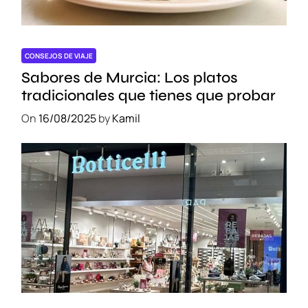
e
n
e
l
CONSEJOS DE VIAJE
A
Sabores de Murcia: Los platos
g
tradicionales que tienes que probar
u
On
16/08/2025
by
Kamil
a