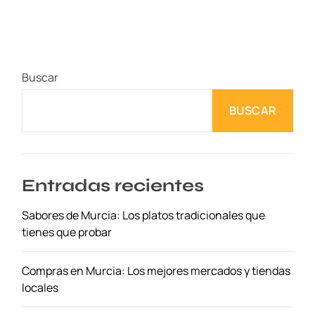
p
l
o
r
Buscar
a
n
BUSCAR
d
o
e
l
M
Entradas recientes
u
Sabores de Murcia: Los platos tradicionales que
n
tienes que probar
d
o
A
Compras en Murcia: Los mejores mercados y tiendas
c
locales
u