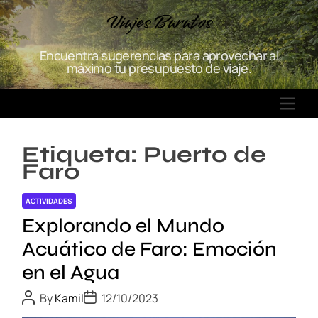
S
Viajes Baratos
k
i
Encuentra sugerencias para aprovechar al
p
máximo tu presupuesto de viaje.
t
o
M
c
E
o
N
n
Etiqueta:
Puerto de
U
t
Faro
e
n
ACTIVIDADES
t
Explorando el Mundo
Acuático de Faro: Emoción
en el Agua
P
P
By
Kamil
12/10/2023
o
o
s
s