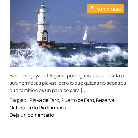
t
t
E
9 min read
A
D
s
u
a
t
t
t
i
h
e
m
o
a
r
t
e
d
r
e
a
d
t
Faro, una joya del Algarve portugués, es conocida por
i
m
sus hermosas playas, pero lo que quizás no sepas es
e
que también es un paraíso para […]
Tagged :
Playa de Faro
,
Puerto de Faro
,
Reserva
Natural de la Ría Formosa
o
Deja un comentario
n
E
x