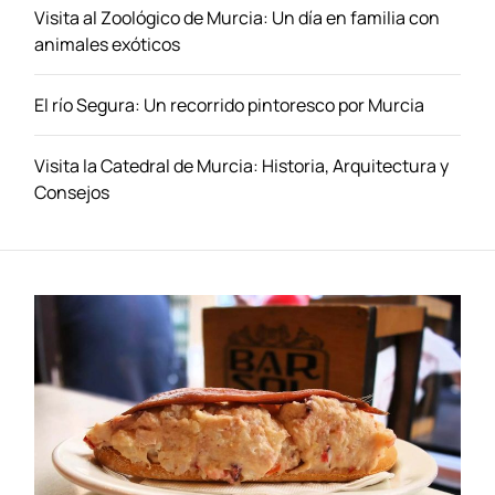
á
Visita al Zoológico de Murcia: Un día en familia con
t
animales exóticos
i
c
El río Segura: Un recorrido pintoresco por Murcia
o
d
e
Visita la Catedral de Murcia: Historia, Arquitectura y
F
Consejos
a
r
o
:
E
m
o
c
i
ó
n