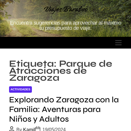
S
Viajes Baratos
k
i
Encuentra sugerencias para aprovechar al máximo
p
tu presupuesto de viaje.
t
o
M
c
E
o
N
n
Etiqueta:
Parque de
U
t
Atracciones de
e
Zaragoza
n
t
ACTIVIDADES
Explorando Zaragoza con la
Familia: Aventuras para
Niños y Adultos
P
P
By
Kamil
19/05/2024