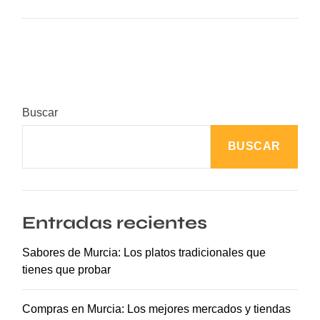
E
x
p
l
o
r
Buscar
a
n
BUSCAR
d
o
Z
a
Entradas recientes
r
a
Sabores de Murcia: Los platos tradicionales que
g
tienes que probar
o
z
a
Compras en Murcia: Los mejores mercados y tiendas