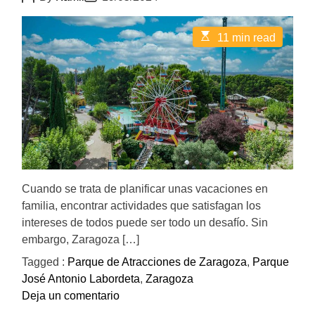
o
o
s
s
t
t
E
11 min read
A
D
s
u
a
t
t
t
i
h
e
m
o
a
r
t
e
d
r
e
a
d
t
Cuando se trata de planificar unas vacaciones en
i
m
familia, encontrar actividades que satisfagan los
e
intereses de todos puede ser todo un desafío. Sin
embargo, Zaragoza […]
Tagged :
Parque de Atracciones de Zaragoza
,
Parque
José Antonio Labordeta
,
Zaragoza
o
Deja un comentario
n