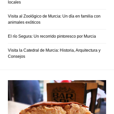
c
locales
o
n
Visita al Zoológico de Murcia: Un día en familia con
l
animales exóticos
a
F
El río Segura: Un recorrido pintoresco por Murcia
a
m
i
Visita la Catedral de Murcia: Historia, Arquitectura y
l
Consejos
i
a
:
A
v
e
n
t
u