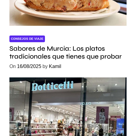
r
a
s
p
a
CONSEJOS DE VIAJE
r
a
Sabores de Murcia: Los platos
N
tradicionales que tienes que probar
i
On
16/08/2025
by
Kamil
ñ
o
s
y
A
d
u
l
t
o