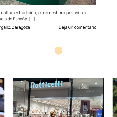
ultura y tradición, es un destino que invita a
ncia de España. […]
o
gallo
,
Zaragoza
Deja un comentario
n
S
u
m
é
r
g
e
t
e
e
n
l
a