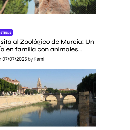
ESTINOS
isita al Zoológico de Murcia: Un
ía en familia con animales
xóticos
n
07/07/2025
by
Kamil