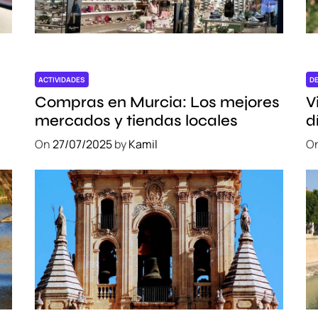
c
u
l
t
u
ACTIVIDADES
D
r
Compras en Murcia: Los mejores
V
a
mercados y tiendas locales
d
y
e
On
27/07/2025
by
Kamil
O
t
r
a
d
i
c
i
ó
n
e
s