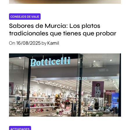
d
e
A
CONSEJOS DE VIAJE
c
Sabores de Murcia: Los platos
t
tradicionales que tienes que probar
i
On
16/08/2025
by
Kamil
v
i
d
a
d
e
s
Ú
n
i
c
a
s
ACTIVIDADES