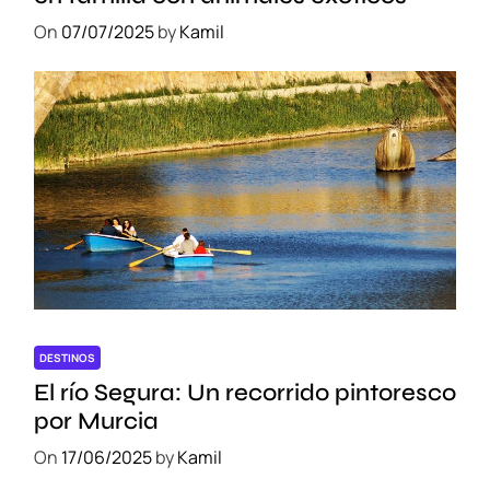
A
v
On
07/07/2025
by
Kamil
e
n
t
u
r
a
DESTINOS
El río Segura: Un recorrido pintoresco
por Murcia
On
17/06/2025
by
Kamil