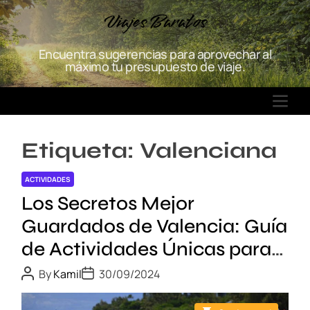
S
Viajes Baratos
k
i
Encuentra sugerencias para aprovechar al
p
máximo tu presupuesto de viaje.
t
o
M
c
E
o
N
n
Etiqueta:
Valenciana
U
t
e
ACTIVIDADES
n
Los Secretos Mejor
t
Guardados de Valencia: Guía
de Actividades Únicas para
los Amantes de la Aventura
P
P
By
Kamil
30/09/2024
o
o
s
s
t
t