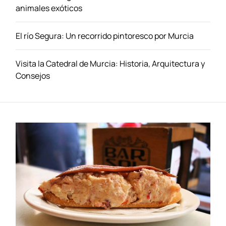
a
animales exóticos
d
o
El río Segura: Un recorrido pintoresco por Murcia
s
d
e
Visita la Catedral de Murcia: Historia, Arquitectura y
V
Consejos
a
l
e
n
c
i
a
:
G
u
í
a