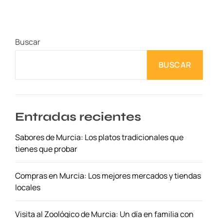
S
e
c
Buscar
r
e
BUSCAR
t
o
s
M
e
Entradas recientes
j
Sabores de Murcia: Los platos tradicionales que
o
tienes que probar
r
G
u
Compras en Murcia: Los mejores mercados y tiendas
a
locales
r
d
Visita al Zoológico de Murcia: Un día en familia con