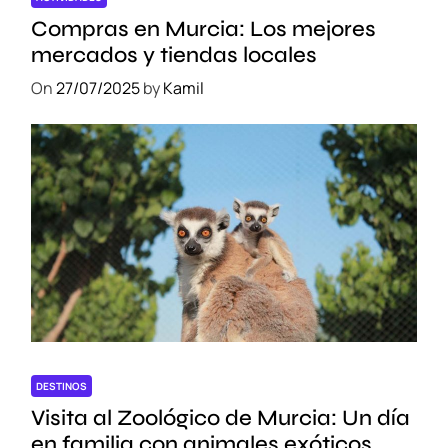
p
Compras en Murcia: Los mejores
a
mercados y tiendas locales
r
On
27/07/2025
by
Kamil
a
l
o
s
A
m
a
n
t
e
s
d
e
DESTINOS
l
Visita al Zoológico de Murcia: Un día
a
en familia con animales exóticos