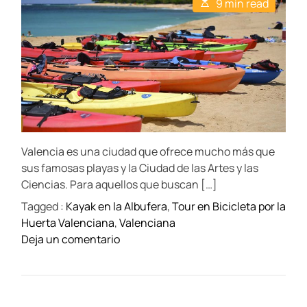
E
9 min read
A
D
s
u
a
t
t
t
i
h
e
m
o
a
r
t
e
d
r
e
a
d
t
Valencia es una ciudad que ofrece mucho más que
i
m
sus famosas playas y la Ciudad de las Artes y las
e
Ciencias. Para aquellos que buscan […]
Tagged :
Kayak en la Albufera
,
Tour en Bicicleta por la
Huerta Valenciana
,
Valenciana
o
Deja un comentario
n
L
o
s