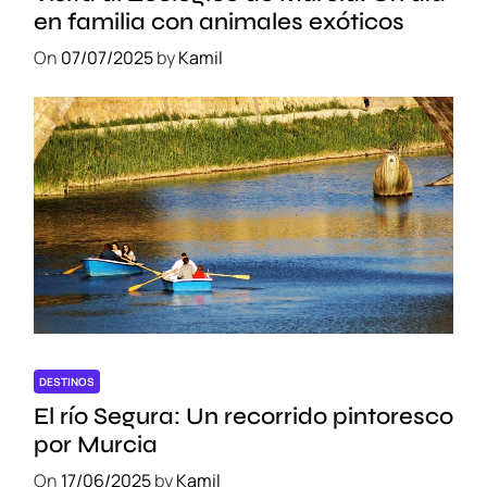
a
en familia con animales exóticos
A
v
On
07/07/2025
by
Kamil
e
n
t
u
r
a
DESTINOS
El río Segura: Un recorrido pintoresco
por Murcia
On
17/06/2025
by
Kamil