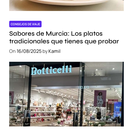
a
d
e
A
CONSEJOS DE VIAJE
c
Sabores de Murcia: Los platos
t
tradicionales que tienes que probar
i
On
16/08/2025
by
Kamil
v
i
d
a
d
e
s
Ú
n
i
c
a