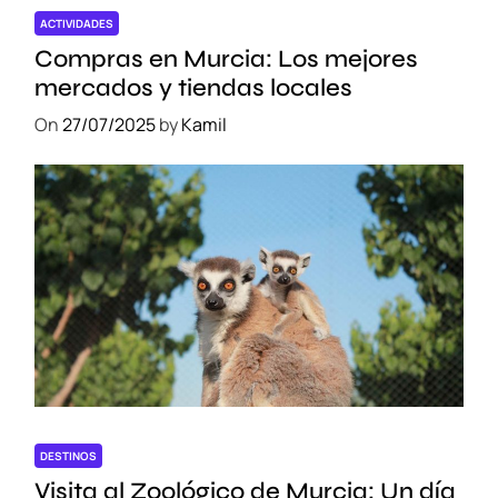
s
ACTIVIDADES
p
Compras en Murcia: Los mejores
a
mercados y tiendas locales
r
On
27/07/2025
by
Kamil
a
l
o
s
A
m
a
n
t
e
s
d
e
DESTINOS
l
Visita al Zoológico de Murcia: Un día