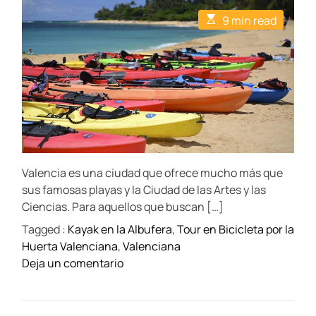
t
t
E
9 min read
A
D
s
u
a
t
t
t
i
h
e
m
o
a
r
t
e
d
r
e
a
d
t
Valencia es una ciudad que ofrece mucho más que
i
m
sus famosas playas y la Ciudad de las Artes y las
e
Ciencias. Para aquellos que buscan […]
Tagged :
Kayak en la Albufera
,
Tour en Bicicleta por la
Huerta Valenciana
,
Valenciana
o
Deja un comentario
n
L
o