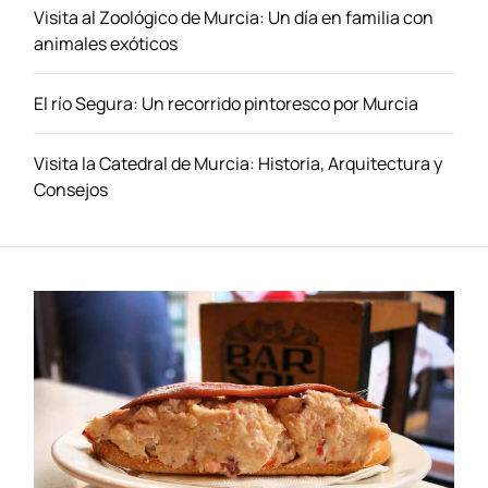
d
Visita al Zoológico de Murcia: Un día en familia con
a
animales exóticos
d
o
El río Segura: Un recorrido pintoresco por Murcia
s
d
e
Visita la Catedral de Murcia: Historia, Arquitectura y
V
Consejos
a
l
e
n
c
i
a
:
G
u
í