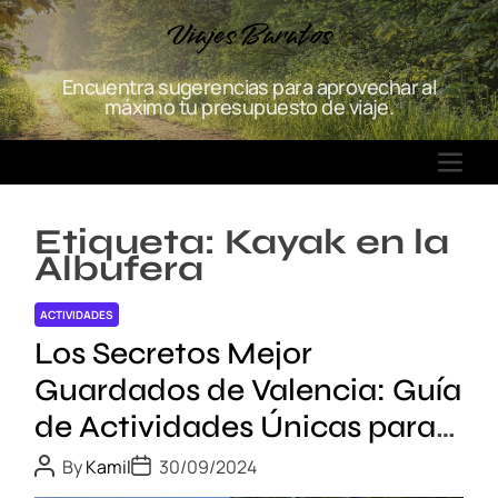
S
Viajes Baratos
k
i
Encuentra sugerencias para aprovechar al
p
máximo tu presupuesto de viaje.
t
o
M
c
E
o
N
n
Etiqueta:
Kayak en la
U
t
Albufera
e
n
ACTIVIDADES
t
Los Secretos Mejor
Guardados de Valencia: Guía
de Actividades Únicas para
los Amantes de la Aventura
P
P
By
Kamil
30/09/2024
o
o
s
s