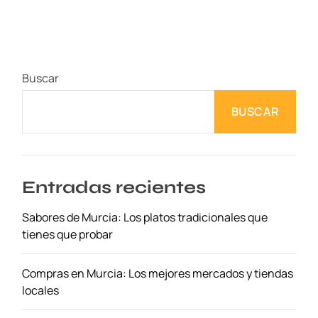
s
S
e
c
Buscar
r
e
BUSCAR
t
o
s
M
e
Entradas recientes
j
Sabores de Murcia: Los platos tradicionales que
o
tienes que probar
r
G
u
Compras en Murcia: Los mejores mercados y tiendas
a
locales
r