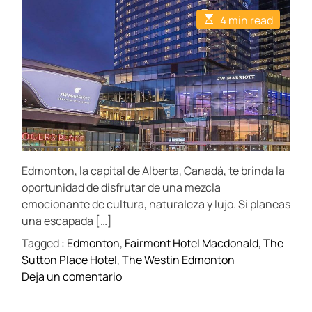
t
t
E
4 min read
A
D
s
u
a
t
t
t
i
h
e
m
o
a
r
t
e
d
r
e
a
d
t
Edmonton, la capital de Alberta, Canadá, te brinda la
i
m
oportunidad de disfrutar de una mezcla
e
emocionante de cultura, naturaleza y lujo. Si planeas
una escapada […]
Tagged :
Edmonton
,
Fairmont Hotel Macdonald
,
The
Sutton Place Hotel
,
The Westin Edmonton
o
Deja un comentario
n
S