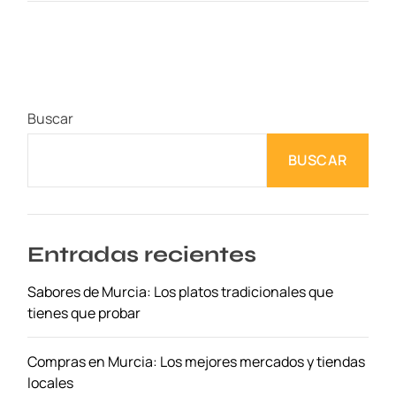
u
m
é
r
g
Buscar
e
t
BUSCAR
e
e
n
e
l
Entradas recientes
L
Sabores de Murcia: Los platos tradicionales que
u
tienes que probar
j
o
d
Compras en Murcia: Los mejores mercados y tiendas
e
locales