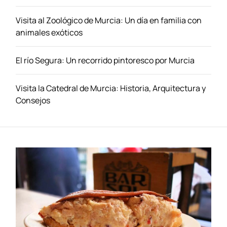
l
o
Visita al Zoológico de Murcia: Un día en familia con
s
animales exóticos
H
o
El río Segura: Un recorrido pintoresco por Murcia
t
e
l
Visita la Catedral de Murcia: Historia, Arquitectura y
e
Consejos
s
e
n
E
d
m
o
n
t
o