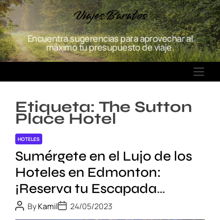
S
Viajes Baratos
k
i
Encuentra sugerencias para aprovechar al
p
máximo tu presupuesto de viaje.
t
o
M
c
E
o
N
n
Etiqueta:
The Sutton
U
t
Place Hotel
e
n
HOTELES
t
Sumérgete en el Lujo de los
Hoteles en Edmonton:
¡Reserva tu Escapada
Exclusiva!
P
P
By
Kamil
24/05/2023
o
o
s
s