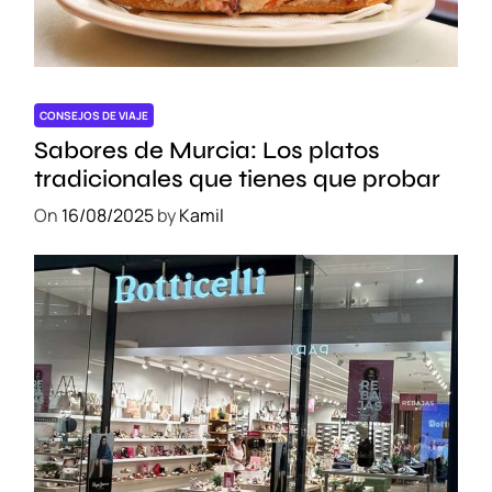
n
:
¡
R
e
CONSEJOS DE VIAJE
s
Sabores de Murcia: Los platos
e
tradicionales que tienes que probar
r
On
16/08/2025
by
Kamil
v
a
t
u
E
s
c
a
p
a
d