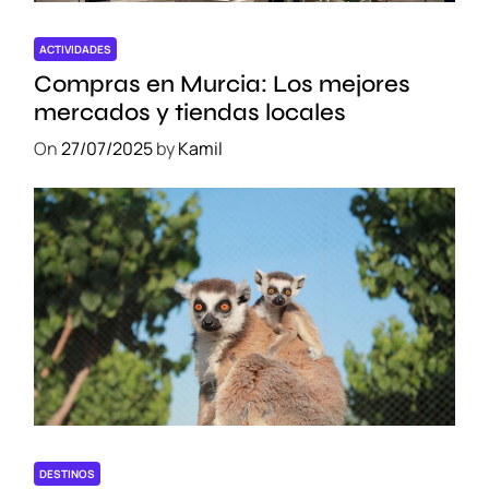
a
E
ACTIVIDADES
x
Compras en Murcia: Los mejores
c
mercados y tiendas locales
l
On
27/07/2025
by
Kamil
u
s
i
v
a
!
DESTINOS