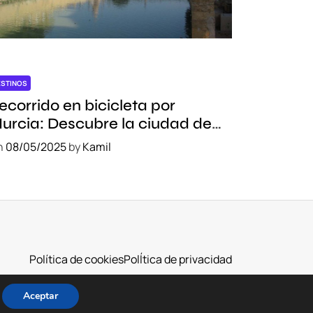
ESTINOS
ecorrido en bicicleta por
urcia: Descubre la ciudad de
orma sostenible
n
08/05/2025
by
Kamil
Política de cookies
PolÍtica de privacidad
Aceptar