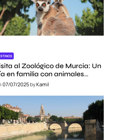
ESTINOS
isita al Zoológico de Murcia: Un
ía en familia con animales
xóticos
n
07/07/2025
by
Kamil