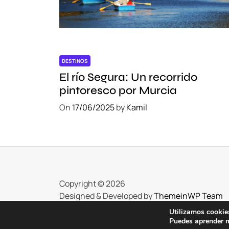
e
n
E
d
m
DESTINOS
o
El río Segura: Un recorrido
n
pintoresco por Murcia
t
o
On
17/06/2025
by
Kamil
n
:
¡
R
e
s
Copyright © 2026
e
Designed & Developed by
ThemeinWP Team
r
Utilizamos cookies
v
Puedes aprender m