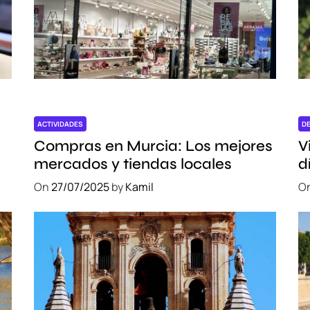
ACTIVIDADES
D
Compras en Murcia: Los mejores
V
mercados y tiendas locales
d
e
On
27/07/2025
by
Kamil
O