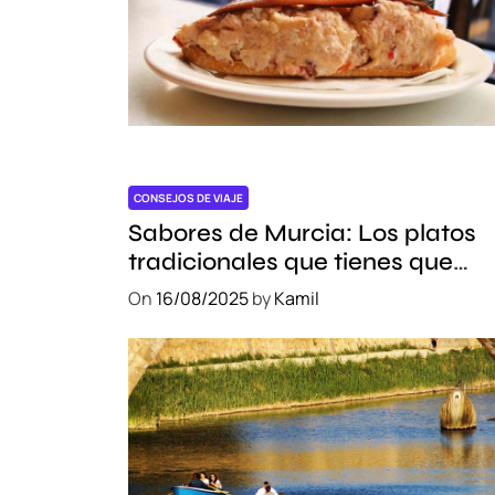
n
e
l
L
u
j
o
d
CONSEJOS DE VIAJE
e
Sabores de Murcia: Los platos
l
tradicionales que tienes que
o
probar
On
16/08/2025
by
Kamil
s
H
o
t
e
l
e
s