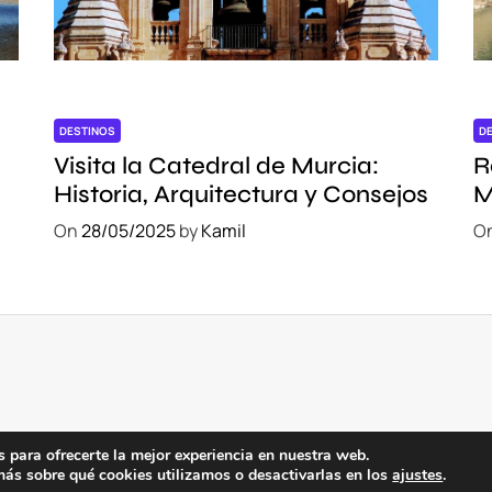
DESTINOS
D
Visita la Catedral de Murcia:
R
Historia, Arquitectura y Consejos
M
f
On
28/05/2025
by
Kamil
O
 para ofrecerte la mejor experiencia en nuestra web.
ás sobre qué cookies utilizamos o desactivarlas en los
ajustes
.