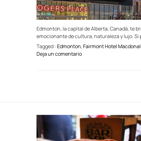
Edmonton, la capital de Alberta, Canadá, te b
emocionante de cultura, naturaleza y lujo. S
Tagged :
Edmonton
,
Fairmont Hotel Macdonal
o
Deja un comentario
n
S
u
m
é
r
g
e
t
e
e