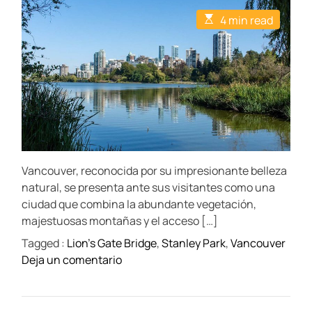
t
t
E
4 min read
A
D
s
u
a
t
t
t
i
h
e
m
o
a
r
t
e
d
r
e
a
d
t
Vancouver, reconocida por su impresionante belleza
i
m
natural, se presenta ante sus visitantes como una
e
ciudad que combina la abundante vegetación,
majestuosas montañas y el acceso […]
Tagged :
Lion's Gate Bridge
,
Stanley Park
,
Vancouver
o
Deja un comentario
n
S
t