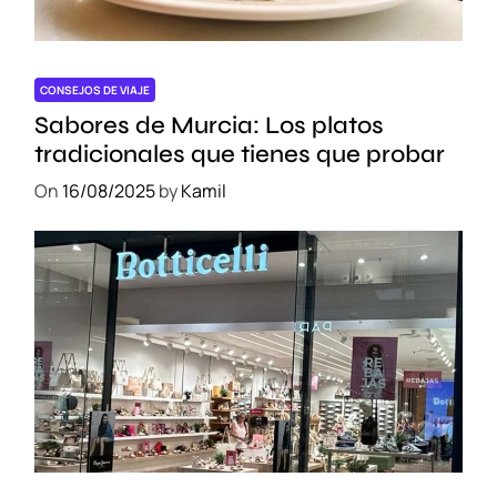
n
c
o
u
CONSEJOS DE VIAJE
v
Sabores de Murcia: Los platos
e
tradicionales que tienes que probar
r
On
16/08/2025
by
Kamil