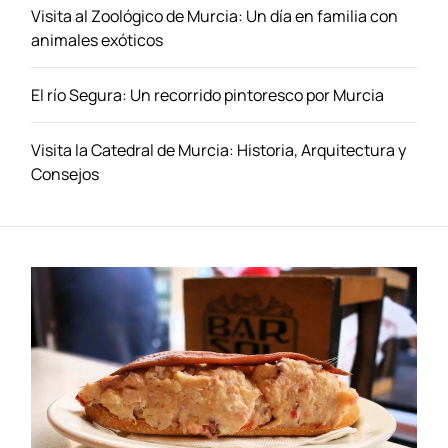
l
Visita al Zoológico de Murcia: Un día en familia con
P
animales exóticos
a
r
El río Segura: Un recorrido pintoresco por Murcia
a
í
s
Visita la Catedral de Murcia: Historia, Arquitectura y
o
Consejos
N
a
t
u
r
a
l
d
e
V
a