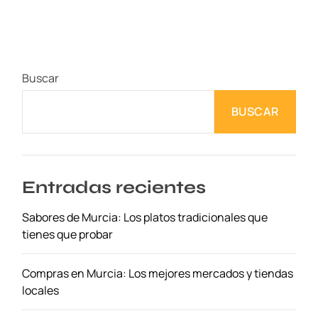
a
n
l
e
Buscar
y
P
BUSCAR
a
r
k
:
E
Entradas recientes
x
Sabores de Murcia: Los platos tradicionales que
p
tienes que probar
l
o
r
Compras en Murcia: Los mejores mercados y tiendas
a
locales
e