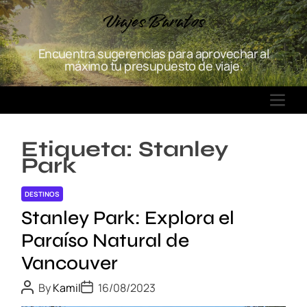
S
Viajes Baratos
k
i
Encuentra sugerencias para aprovechar al
p
máximo tu presupuesto de viaje.
t
o
M
c
E
o
N
n
Etiqueta:
Stanley
U
t
Park
e
n
DESTINOS
t
Stanley Park: Explora el
Paraíso Natural de
Vancouver
P
P
By
Kamil
16/08/2023
o
o
s
s