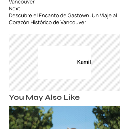
v
Vancouver
e
Next:
g
Descubre el Encanto de Gastown: Un Viaje al
a
Corazón Histórico de Vancouver
c
i
ó
n
d
Kamil
e
e
n
t
r
You May Also Like
a
d
a
s