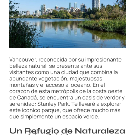
t
i
m
a
t
e
d
r
e
a
d
t
i
Vancouver, reconocida por su impresionante
m
belleza natural, se presenta ante sus
e
visitantes como una ciudad que combina la
abundante vegetación, majestuosas
montañas y el acceso al océano. En el
corazón de esta metrópolis de la costa oeste
de Canadá, se encuentra un oasis de verdor y
serenidad: Stanley Park. Te llevaré a explorar
este icónico parque, que ofrece mucho más
que simplemente un espacio verde.
Un Refugio de Naturaleza