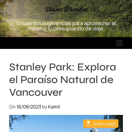
S
Viajes Baratos
k
i
Encuentra sugerencias para aprovechar al
p
máximo tu presupuesto de viaje.
t
o
M
c
E
o
N
n
Stanley Park: Explora
U
t
e
el Paraíso Natural de
n
t
Vancouver
On
16/08/2023
by
Kamil
E
4 min read
s