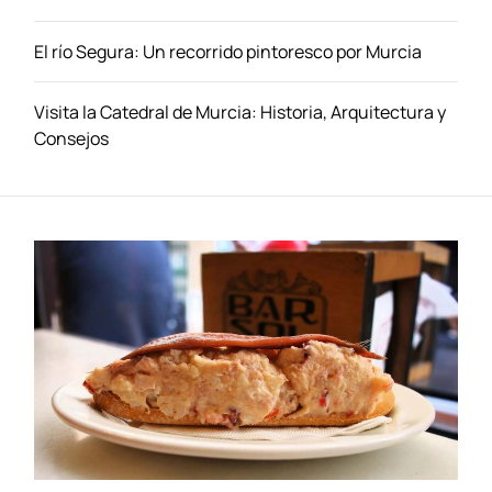
a
b
El río Segura: Un recorrido pintoresco por Murcia
o
r
e
Visita la Catedral de Murcia: Historia, Arquitectura y
s
Consejos
–
D
e
s
c
u
b
r
i
e
n
d
o