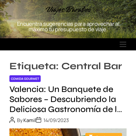
S
Viajes Baratos
k
i
Encuentra sugerencias para aprovechar al
p
máximo tu presupuesto de viaje.
t
o
M
c
E
o
N
n
Etiqueta:
Central Bar
U
t
e
COMIDA GOURMET
n
Valencia: Un Banquete de
t
Sabores – Descubriendo la
Deliciosa Gastronomía de la
Ciudad
P
P
By
Kamil
14/09/2023
o
o
s
s
t
t