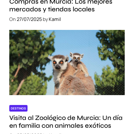
Compras en Murcia: Los mejores
m
mercados y tiendas locales
í
On
27/07/2025
by
Kamil
a
d
e
l
a
C
i
u
d
a
d
DESTINOS
Visita al Zoológico de Murcia: Un día
en familia con animales exóticos