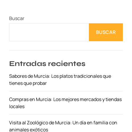
n
c
Buscar
i
a
BUSCAR
:
U
n
B
a
Entradas recientes
n
Sabores de Murcia: Los platos tradicionales que
q
tienes que probar
u
e
t
Compras en Murcia: Los mejores mercados y tiendas
e
locales
d
e
Visita al Zoológico de Murcia: Un día en familia con
S
animales exóticos