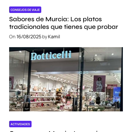
l
a
CONSEJOS DE VIAJE
D
Sabores de Murcia: Los platos
e
tradicionales que tienes que probar
l
On
16/08/2025
by
Kamil
i
c
i
o
s
a
G
a
s
t
r
o
n
ACTIVIDADES
o