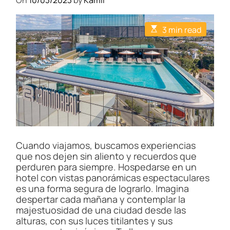
On
10/03/2023
by
Kamil
E
3 min read
s
t
i
m
a
t
e
d
r
e
a
d
t
i
Cuando viajamos, buscamos experiencias
m
que nos dejen sin aliento y recuerdos que
e
perduren para siempre. Hospedarse en un
hotel con vistas panorámicas espectaculares
es una forma segura de lograrlo. Imagina
despertar cada mañana y contemplar la
majestuosidad de una ciudad desde las
alturas, con sus luces titilantes y sus