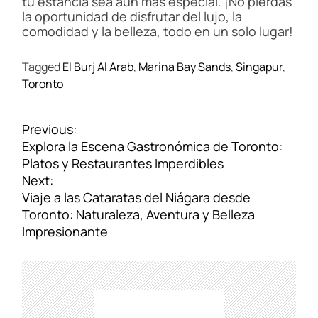
tu estancia sea aún más especial. ¡No pierdas
la oportunidad de disfrutar del lujo, la
comodidad y la belleza, todo en un solo lugar!
Tagged
El Burj Al Arab
,
Marina Bay Sands
,
Singapur
,
Toronto
N
Previous:
a
Explora la Escena Gastronómica de Toronto:
v
Platos y Restaurantes Imperdibles
e
Next:
g
Viaje a las Cataratas del Niágara desde
a
Toronto: Naturaleza, Aventura y Belleza
c
Impresionante
i
ó
n
d
e