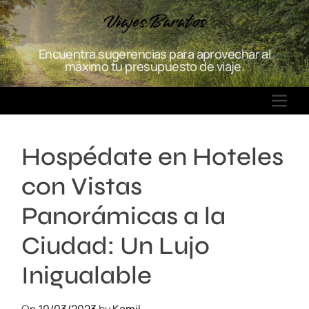
S
Viajes Baratos
k
i
Encuentra sugerencias para aprovechar al
p
máximo tu presupuesto de viaje.
t
o
M
c
E
o
N
n
Hospédate en Hoteles
U
t
e
con Vistas
n
t
Panorámicas a la
Ciudad: Un Lujo
Inigualable