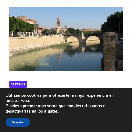
DESTINOS
Recorrido en bicicleta por Murcia:
Utilizamos cookies para ofrecerte la mejor experiencia en
Descubre la ciudad de forma
nuestra web.
Puedes aprender más sobre qué cookies utilizamos o
sostenible
On
08/05/2025
by
Kamil
desactivarlas en los
ajustes
.
Aceptar