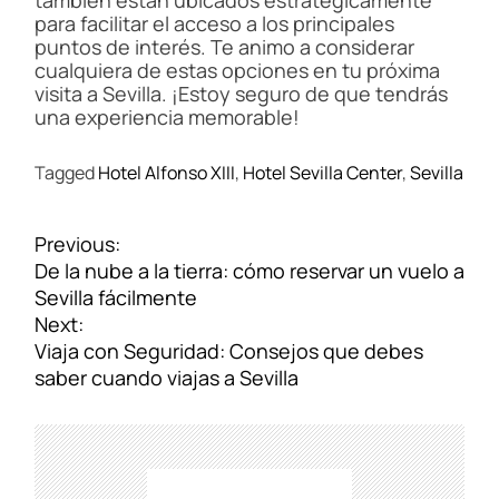
también están ubicados estratégicamente
para facilitar el acceso a los principales
puntos de interés. Te animo a considerar
cualquiera de estas opciones en tu próxima
visita a Sevilla. ¡Estoy seguro de que tendrás
una experiencia memorable!
Tagged
Hotel Alfonso XIII
,
Hotel Sevilla Center
,
Sevilla
N
Previous:
a
De la nube a la tierra: cómo reservar un vuelo a
v
Sevilla fácilmente
e
Next:
g
Viaja con Seguridad: Consejos que debes
a
saber cuando viajas a Sevilla
c
i
ó
n