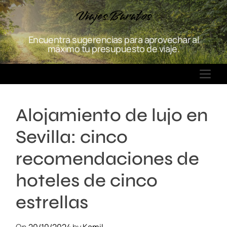
S
Viajes Baratos
k
i
Encuentra sugerencias para aprovechar al
p
máximo tu presupuesto de viaje.
t
o
M
c
E
o
N
n
Alojamiento de lujo en
U
t
e
Sevilla: cinco
n
t
recomendaciones de
hoteles de cinco
estrellas