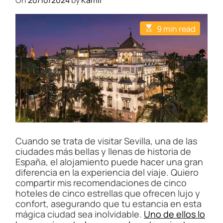
On
20/10/2024
by
Kamil
E
9 min read
s
t
i
m
a
t
e
d
r
e
a
d
t
i
Cuando se trata de visitar Sevilla, una de las
m
ciudades más bellas y llenas de historia de
e
España, el alojamiento puede hacer una gran
diferencia en la experiencia del viaje. Quiero
compartir mis recomendaciones de cinco
hoteles de cinco estrellas que ofrecen lujo y
confort, asegurando que tu estancia en esta
mágica ciudad sea inolvidable.
Uno de ellos lo