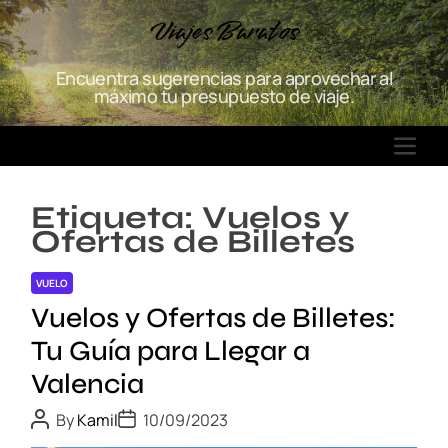
S
Viajes Baratos
k
i
Encuentra sugerencias para aprovechar al
p
máximo tu presupuesto de viaje.
t
o
M
c
E
o
N
n
Etiqueta:
Vuelos y
U
t
Ofertas de Billetes
e
n
VUELO
t
Vuelos y Ofertas de Billetes:
Tu Guía para Llegar a
Valencia
P
P
By
Kamil
10/09/2023
o
o
s
s