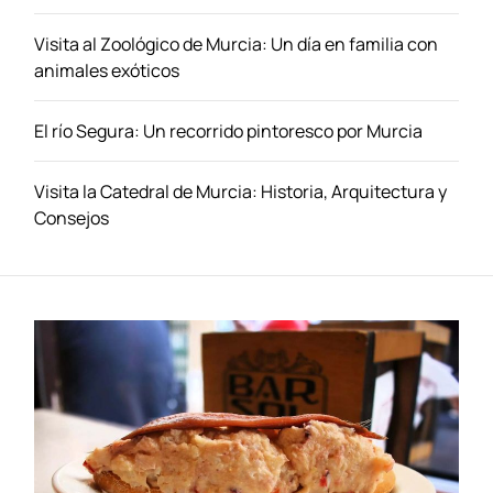
l
e
Visita al Zoológico de Murcia: Un día en familia con
t
animales exóticos
e
s
El río Segura: Un recorrido pintoresco por Murcia
:
T
u
Visita la Catedral de Murcia: Historia, Arquitectura y
G
Consejos
u
í
a
p
a
r
a
L
l
e