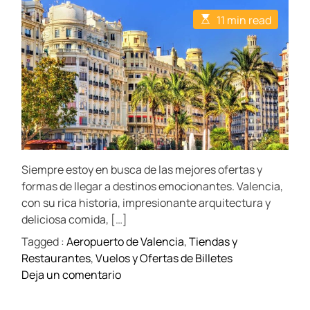
t
t
E
11 min read
A
D
s
u
a
t
t
t
i
h
e
m
o
a
r
t
e
d
r
e
a
d
t
Siempre estoy en busca de las mejores ofertas y
i
m
formas de llegar a destinos emocionantes. Valencia,
e
con su rica historia, impresionante arquitectura y
deliciosa comida, […]
Tagged :
Aeropuerto de Valencia
,
Tiendas y
Restaurantes
,
Vuelos y Ofertas de Billetes
o
Deja un comentario
n
V