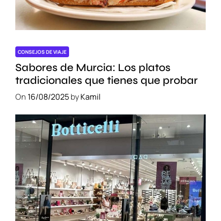
g
a
r
a
V
CONSEJOS DE VIAJE
a
Sabores de Murcia: Los platos
l
tradicionales que tienes que probar
e
On
16/08/2025
by
Kamil
n
c
i
a