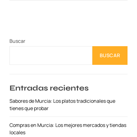
u
e
l
o
s
Buscar
y
O
BUSCAR
f
e
r
t
a
Entradas recientes
s
Sabores de Murcia: Los platos tradicionales que
d
tienes que probar
e
B
i
Compras en Murcia: Los mejores mercados y tiendas
l
locales