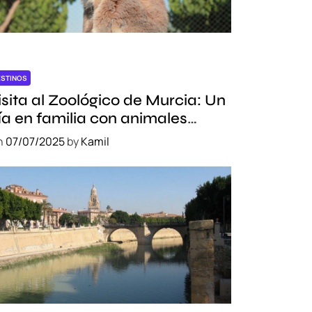
ESTINOS
isita al Zoológico de Murcia: Un
ía en familia con animales
xóticos
n
07/07/2025
by
Kamil