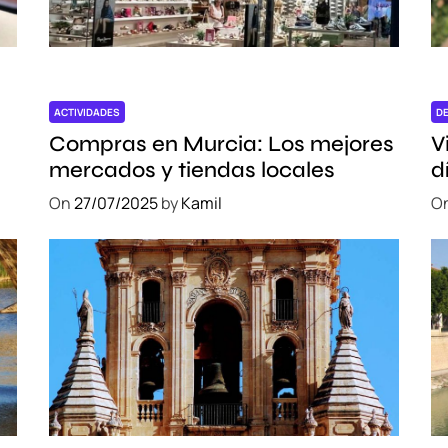
t
a
s
a
l
ACTIVIDADES
D
C
Compras en Murcia: Los mejores
V
a
mercados y tiendas locales
d
n
e
On
27/07/2025
by
Kamil
O
a
l
R
i
d
e
a
u
e
n
O