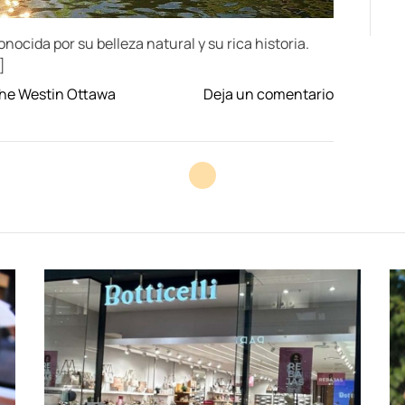
nocida por su belleza natural y su rica historia.
]
o
he Westin Ottawa
Deja un comentario
n
H
o
t
e
l
e
s
c
o
n
V
i
s