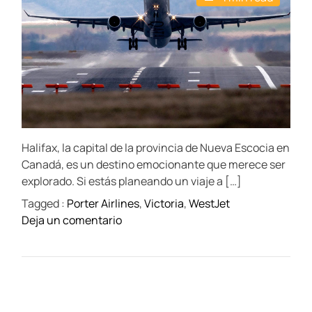
s
u
a
t
t
t
i
h
e
m
o
a
r
t
e
d
r
e
a
d
t
Halifax, la capital de la provincia de Nueva Escocia en
i
m
Canadá, es un destino emocionante que merece ser
e
explorado. Si estás planeando un viaje a […]
Tagged :
Porter Airlines
,
Victoria
,
WestJet
o
Deja un comentario
n
A
e
r
o