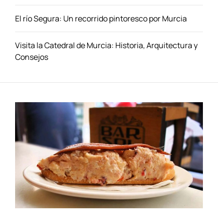
i
El río Segura: Un recorrido pintoresco por Murcia
f
a
x
Visita la Catedral de Murcia: Historia, Arquitectura y
Consejos