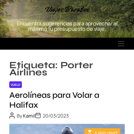
S
Viajes Baratos
k
i
Encuentra sugerencias para aprovechar al
p
máximo tu presupuesto de viaje.
t
o
M
c
E
o
N
n
Etiqueta:
Porter
U
t
Airlines
e
n
VUELO
t
Aerolíneas para Volar a
Halifax
P
P
By
Kamil
20/03/2023
o
o
s
s
t
t
E
4 min read
A
D