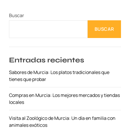
l
í
Buscar
n
e
BUSCAR
a
s
p
a
r
Entradas recientes
a
Sabores de Murcia: Los platos tradicionales que
V
tienes que probar
o
l
a
Compras en Murcia: Los mejores mercados y tiendas
r
locales
a
H
Visita al Zoológico de Murcia: Un día en familia con
a
animales exóticos
l