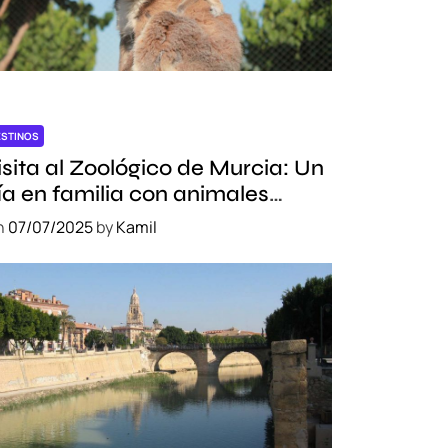
ESTINOS
isita al Zoológico de Murcia: Un
ía en familia con animales
xóticos
n
07/07/2025
by
Kamil