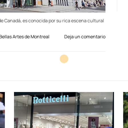
de Canadá, es conocida por su rica escena cultural
o
ellas Artes de Montreal
Deja un comentario
n
D
e
s
c
u
b
r
e
e
l
A
r