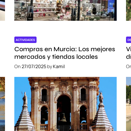
t
e
y
l
a
C
ACTIVIDADES
D
u
Compras en Murcia: Los mejores
V
l
mercados y tiendas locales
d
t
e
On
27/07/2025
by
Kamil
O
u
r
a
e
n
M
o
n
t
r