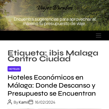
S
Viajes Baratos
k
i
Encuentra sugerencias para aprovechar al
p
máximo tu presupuesto de viaje.
t
o
M
c
E
o
N
n
Etiqueta:
ibis Malaga
U
t
Centro Ciudad
e
n
HOTELES
t
Hoteles Económicos en
Málaga: Donde Descanso y
Presupuesto se Encuentran
P
P
By
Kamil
16/02/2024
o
o
s
s