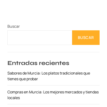
t
e
l
e
Buscar
s
E
BUSCAR
c
o
n
ó
m
Entradas recientes
i
Sabores de Murcia: Los platos tradicionales que
c
tienes que probar
o
s
e
Compras en Murcia: Los mejores mercados y tiendas
n
locales
M