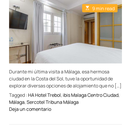
t
t
E
9 min read
A
D
s
u
a
t
t
t
i
h
e
m
o
a
r
t
e
d
r
e
a
d
t
Durante mi última visita a Málaga, esa hermosa
i
m
ciudad en la Costa del Sol, tuve la oportunidad de
e
explorar diversas opciones de alojamiento que no […]
Tagged :
HA Hotel Trebol
,
ibis Malaga Centro Ciudad
,
Málaga
,
Sercotel Tribuna Málaga
o
Deja un comentario
n
H
o