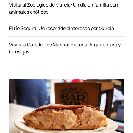
á
Visita al Zoológico de Murcia: Un día en familia con
l
animales exóticos
a
g
El río Segura: Un recorrido pintoresco por Murcia
a
:
D
Visita la Catedral de Murcia: Historia, Arquitectura y
o
Consejos
n
d
e
D
e
s
c
a
n
s
o