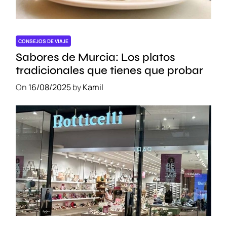
y
P
r
e
CONSEJOS DE VIAJE
s
Sabores de Murcia: Los platos
u
tradicionales que tienes que probar
p
On
16/08/2025
by
Kamil
u
e
s
t
o
s
e
E
n
c
u
e