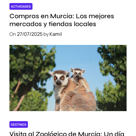
n
ACTIVIDADES
t
Compras en Murcia: Los mejores
r
mercados y tiendas locales
a
On
27/07/2025
by
Kamil
n
DESTINOS
Visita al Zoológico de Murcia: Un día