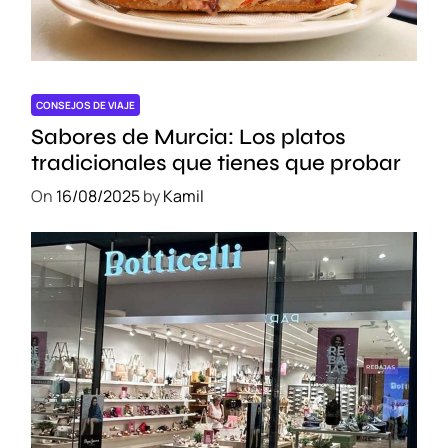
:
H
o
t
e
CONSEJOS DE VIAJE
l
Sabores de Murcia: Los platos
e
tradicionales que tienes que probar
s
On
16/08/2025
by
Kamil
p
a
r
a
P
r
e
s
u
p
u