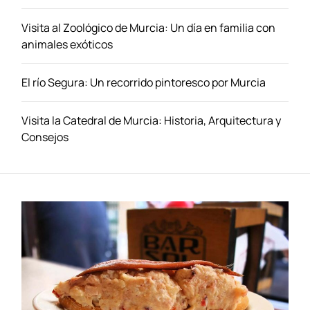
c
o
Visita al Zoológico de Murcia: Un día en familia con
n
animales exóticos
ó
m
El río Segura: Un recorrido pintoresco por Murcia
i
c
o
Visita la Catedral de Murcia: Historia, Arquitectura y
e
Consejos
n
S
a
l
a
m
a
n
c
a