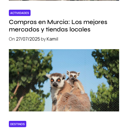
e
s
ACTIVIDADES
t
Compras en Murcia: Los mejores
o
mercados y tiendas locales
s
On
27/07/2025
by
Kamil
A
j
u
s
t
a
d
o
s
DESTINOS