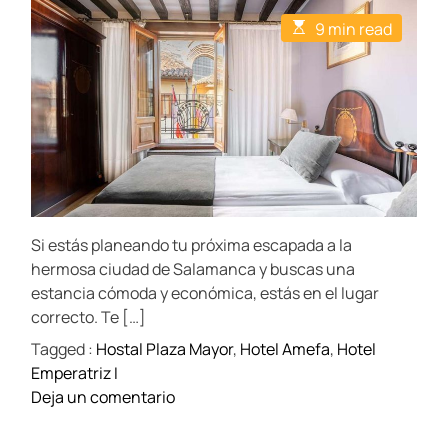
t
t
E
9 min read
A
D
s
u
a
t
t
t
i
h
e
m
o
a
r
t
e
d
r
e
a
d
t
Si estás planeando tu próxima escapada a la
i
m
hermosa ciudad de Salamanca y buscas una
e
estancia cómoda y económica, estás en el lugar
correcto. Te […]
Tagged :
Hostal Plaza Mayor
,
Hotel Amefa
,
Hotel
Emperatriz I
o
Deja un comentario
n
A