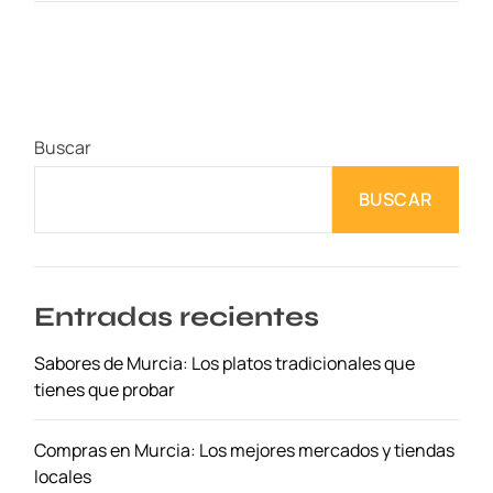
l
o
j
a
m
Buscar
i
e
BUSCAR
n
t
o
C
ó
Entradas recientes
m
Sabores de Murcia: Los platos tradicionales que
o
tienes que probar
d
o
y
Compras en Murcia: Los mejores mercados y tiendas
E
locales