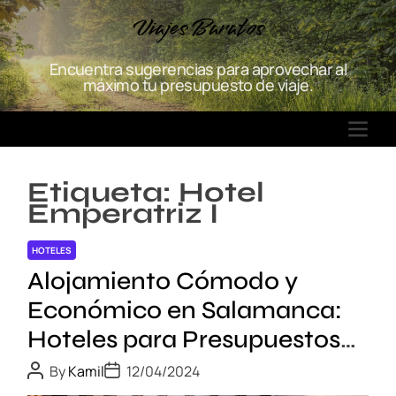
S
Viajes Baratos
k
i
Encuentra sugerencias para aprovechar al
p
máximo tu presupuesto de viaje.
t
o
M
c
E
o
N
n
Etiqueta:
Hotel
U
t
Emperatriz I
e
n
HOTELES
t
Alojamiento Cómodo y
Económico en Salamanca:
Hoteles para Presupuestos
Ajustados
P
P
By
Kamil
12/04/2024
o
o
s
s