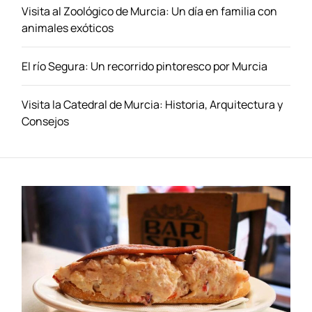
s
Visita al Zoológico de Murcia: Un día en familia con
c
animales exóticos
u
b
El río Segura: Un recorrido pintoresco por Murcia
r
e
O
Visita la Catedral de Murcia: Historia, Arquitectura y
p
Consejos
c
i
o
n
e
s
A
s
e
q
u