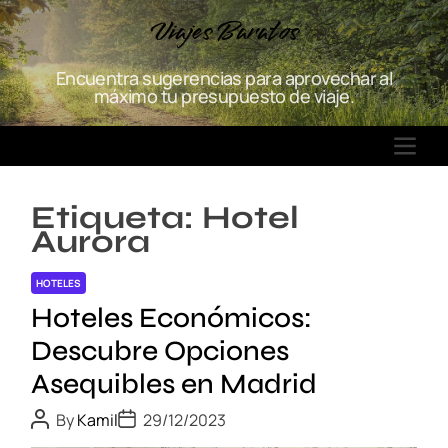
S
Viajes Baratos
k
i
Encuentra sugerencias para aprovechar al
p
máximo tu presupuesto de viaje.
t
o
M
c
E
o
N
n
Etiqueta:
Hotel
U
t
Aurora
e
n
HOTELES
t
Hoteles Económicos:
Descubre Opciones
Asequibles en Madrid
P
P
By
Kamil
29/12/2023
o
o
s
s