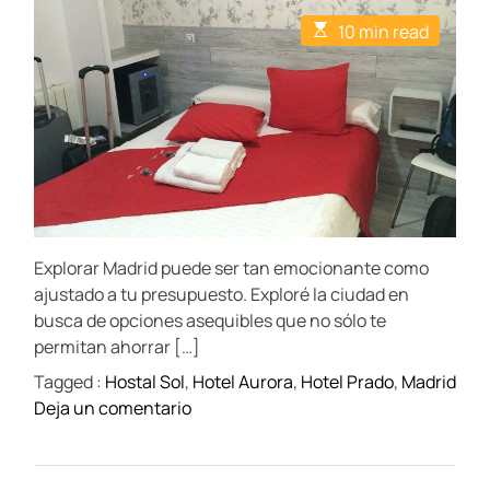
t
t
E
10 min read
A
D
s
u
a
t
t
t
i
h
e
m
o
a
r
t
e
d
r
e
a
d
t
Explorar Madrid puede ser tan emocionante como
i
m
ajustado a tu presupuesto. Exploré la ciudad en
e
busca de opciones asequibles que no sólo te
permitan ahorrar […]
Tagged :
Hostal Sol
,
Hotel Aurora
,
Hotel Prado
,
Madrid
o
Deja un comentario
n
H
o