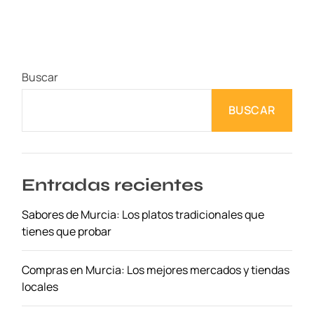
t
e
l
e
Buscar
s
E
BUSCAR
c
o
n
ó
m
Entradas recientes
i
Sabores de Murcia: Los platos tradicionales que
c
tienes que probar
o
s
:
Compras en Murcia: Los mejores mercados y tiendas
D
locales
e