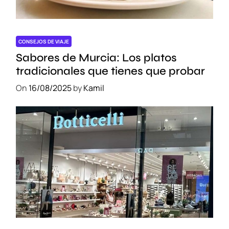
i
b
l
e
CONSEJOS DE VIAJE
s
Sabores de Murcia: Los platos
e
tradicionales que tienes que probar
n
On
16/08/2025
by
Kamil
M
a
d
r
i
d