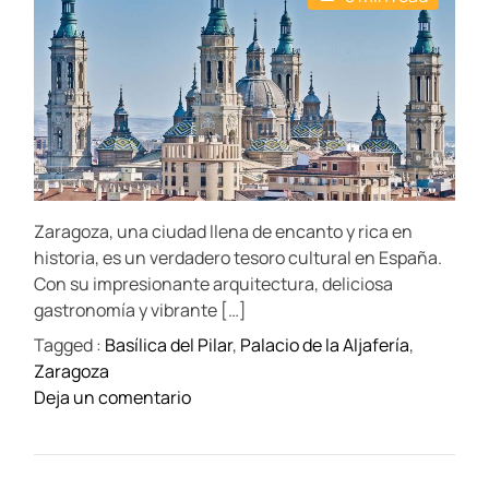
s
u
a
t
t
t
i
h
e
m
o
a
r
t
e
d
r
e
a
d
t
Zaragoza, una ciudad llena de encanto y rica en
i
m
historia, es un verdadero tesoro cultural en España.
e
Con su impresionante arquitectura, deliciosa
gastronomía y vibrante […]
Tagged :
Basílica del Pilar
,
Palacio de la Aljafería
,
Zaragoza
o
Deja un comentario
n
¡
E