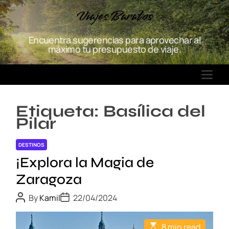
S
Viajes Baratos
k
i
Encuentra sugerencias para aprovechar al
p
máximo tu presupuesto de viaje.
t
o
M
c
E
o
N
n
Etiqueta:
Basílica del
U
t
Pilar
e
n
DESTINOS
t
¡Explora la Magia de
Zaragoza
P
P
By
Kamil
22/04/2024
o
o
s
s
t
t
E
8 min read
A
D