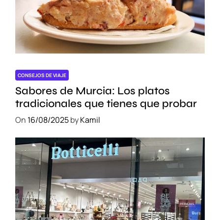
V
i
a
j
a
r
c
CONSEJOS DE VIAJE
o
Sabores de Murcia: Los platos
n
tradicionales que tienes que probar
É
On
16/08/2025
by
Kamil
x
i
t
o