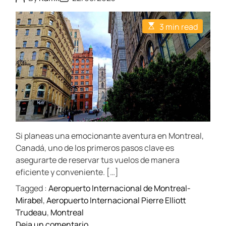
o
o
s
s
t
t
E
3 min read
A
D
s
u
a
t
t
t
i
h
e
m
o
a
r
t
e
d
r
e
a
d
t
Si planeas una emocionante aventura en Montreal,
i
m
Canadá, uno de los primeros pasos clave es
e
asegurarte de reservar tus vuelos de manera
eficiente y conveniente. […]
Tagged :
Aeropuerto Internacional de Montreal-
Mirabel
,
Aeropuerto Internacional Pierre Elliott
Trudeau
,
Montreal
o
Deja un comentario