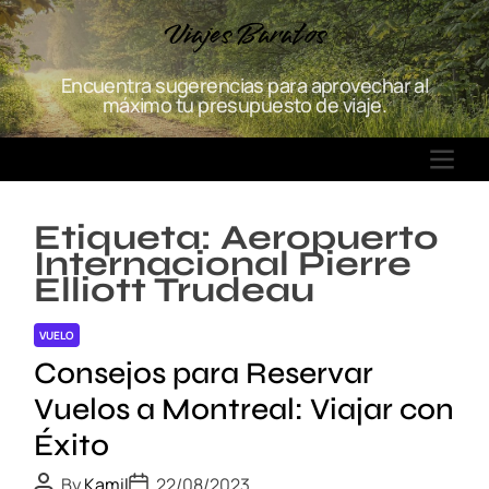
S
Viajes Baratos
k
i
Encuentra sugerencias para aprovechar al
p
máximo tu presupuesto de viaje.
t
o
M
c
E
o
N
n
Etiqueta:
Aeropuerto
U
t
Internacional Pierre
e
Elliott Trudeau
n
t
VUELO
Consejos para Reservar
Vuelos a Montreal: Viajar con
Éxito
P
P
By
Kamil
22/08/2023