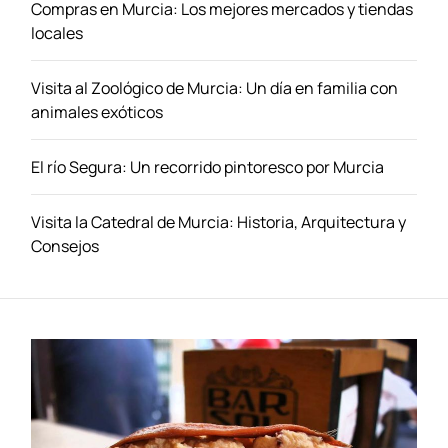
v
Compras en Murcia: Los mejores mercados y tiendas
a
locales
r
V
Visita al Zoológico de Murcia: Un día en familia con
u
animales exóticos
e
l
El río Segura: Un recorrido pintoresco por Murcia
o
s
a
Visita la Catedral de Murcia: Historia, Arquitectura y
M
Consejos
o
n
t
r
e
a
l
: