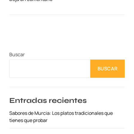
n
C
o
n
s
e
j
Buscar
o
s
BUSCAR
p
a
r
a
R
Entradas recientes
e
Sabores de Murcia: Los platos tradicionales que
s
tienes que probar
e
r