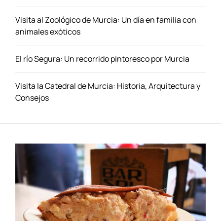
e
V
Visita al Zoológico de Murcia: Un día en familia con
u
animales exóticos
e
l
El río Segura: Un recorrido pintoresco por Murcia
o
s
a
Visita la Catedral de Murcia: Historia, Arquitectura y
H
Consejos
a
l
i
f
a
x
:
T
u
P