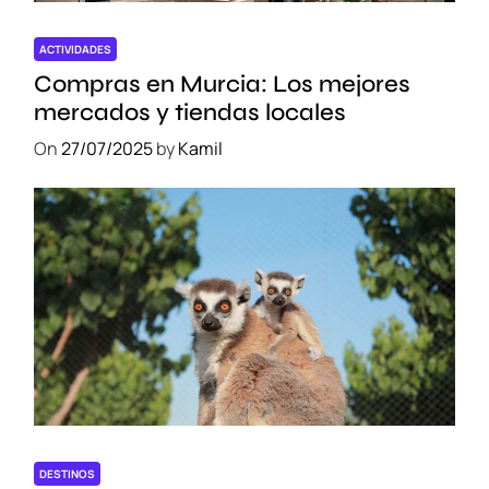
d
á
ACTIVIDADES
O
Compras en Murcia: Los mejores
r
mercados y tiendas locales
i
On
27/07/2025
by
Kamil
e
n
t
a
l
DESTINOS