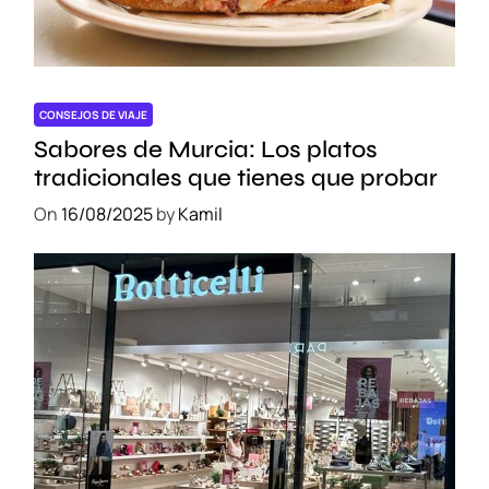
u
e
r
t
a
CONSEJOS DE VIAJE
d
Sabores de Murcia: Los platos
e
tradicionales que tienes que probar
E
On
16/08/2025
by
Kamil
n
t
r
a
d
a
a
C
a
n
a