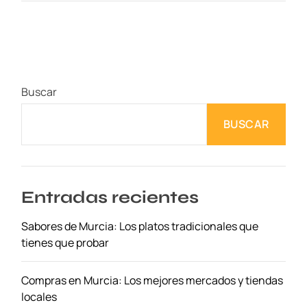
x
p
l
o
r
Buscar
a
l
BUSCAR
a
s
O
p
c
Entradas recientes
i
Sabores de Murcia: Los platos tradicionales que
o
tienes que probar
n
e
s
Compras en Murcia: Los mejores mercados y tiendas
d
locales