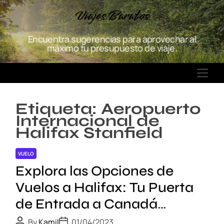
S
Viajes Baratos
k
i
Encuentra sugerencias para aprovechar al
p
máximo tu presupuesto de viaje.
t
o
M
c
E
o
N
n
Etiqueta:
Aeropuerto
U
t
Internacional de
e
Halifax Stanfield
n
t
VUELO
Explora las Opciones de
Vuelos a Halifax: Tu Puerta
de Entrada a Canadá
Oriental
P
P
By
Kamil
01/04/2023