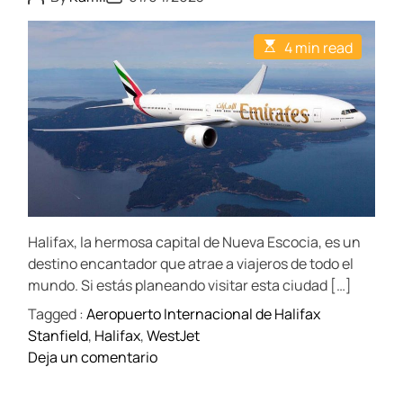
o
o
s
s
t
t
E
4 min read
A
D
s
u
a
t
t
t
i
h
e
m
o
a
r
t
e
d
r
e
a
d
t
Halifax, la hermosa capital de Nueva Escocia, es un
i
m
destino encantador que atrae a viajeros de todo el
e
mundo. Si estás planeando visitar esta ciudad […]
Tagged :
Aeropuerto Internacional de Halifax
Stanfield
,
Halifax
,
WestJet
o
Deja un comentario
n
E