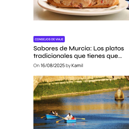
A
l
o
j
a
m
CONSEJOS DE VIAJE
i
Sabores de Murcia: Los platos
e
tradicionales que tienes que
n
probar
On
16/08/2025
by
Kamil
t
o
e
n
V
i
c
t
o
r