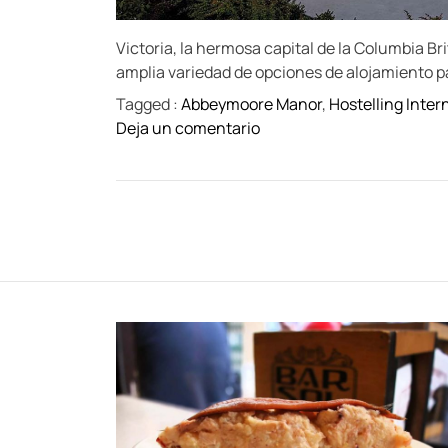
Victoria, la hermosa capital de la Columbia B
amplia variedad de opciones de alojamiento pa
Tagged :
Abbeymoore Manor
,
Hostelling Inter
o
Deja un comentario
n
D
i
v
e
r
s
i
d
a
d
d
e