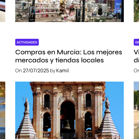
ACTIVIDADES
D
Compras en Murcia: Los mejores
V
mercados y tiendas locales
d
e
On
27/07/2025
by
Kamil
O