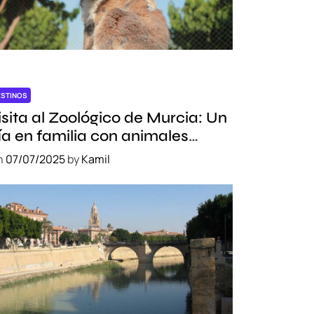
ESTINOS
isita al Zoológico de Murcia: Un
ía en familia con animales
xóticos
n
07/07/2025
by
Kamil