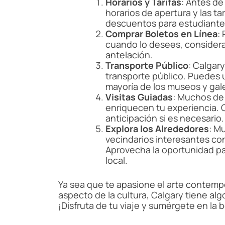
Horarios y Tarifas
: Antes de 
horarios de apertura y las t
descuentos para estudiantes
Comprar Boletos en Línea
:
cuando lo desees, considera
antelación.
Transporte Público
: Calgar
transporte público. Puedes ut
mayoría de los museos y gale
Visitas Guiadas
: Muchos de 
enriquecen tu experiencia. C
anticipación si es necesario.
Explora los Alrededores
: M
vecindarios interesantes con
Aprovecha la oportunidad par
local.
Ya sea que te apasione el arte contempor
aspecto de la cultura, Calgary tiene alg
¡Disfruta de tu viaje y sumérgete en la