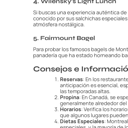
4. Wilensky’s Light Lunch
Si buscas una experiencia auténtica de c
conocido por sus salchichas especiales 
atmósfera nostálgica.
5. Fairmount Bagel
Para probar los famosos bagels de Montr
panadería que ha estado horneando bag
Consejos e Informació
Reservas
: En los restauran
anticipación es esencial, e
las temporadas altas.
Propina
: En Canadá, se espe
generalmente alrededor del 1
Horarios
: Verifica los horar
que algunos lugares pueden 
Dietas Especiales
: Montrea
especiales, y la mayoría de 