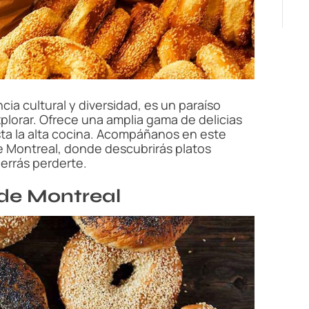
e
ia cultural y diversidad, es un paraíso
lorar. Ofrece una amplia gama de delicias
asta la alta cocina. Acompáñanos en este
e Montreal, donde descubrirás platos
errás perderte.
de Montreal