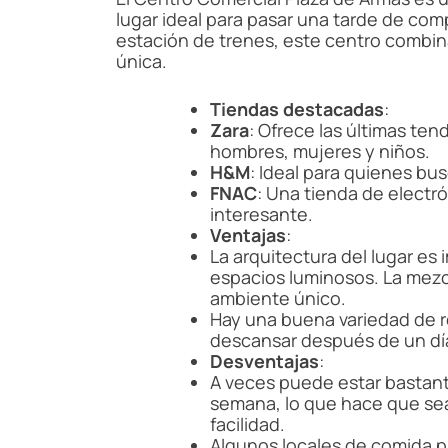
lugar ideal para pasar una tarde de comp
estación de trenes, este centro combin
única.
Tiendas destacadas
:
Zara
: Ofrece las últimas te
hombres, mujeres y niños.
H&M
: Ideal para quienes bu
FNAC
: Una tienda de electr
interesante.
Ventajas
:
La arquitectura del lugar es 
espacios luminosos. La mezc
ambiente único.
Hay una buena variedad de 
descansar después de un d
Desventajas
:
A veces puede estar bastant
semana, lo que hace que se
facilidad.
Algunos locales de comida p