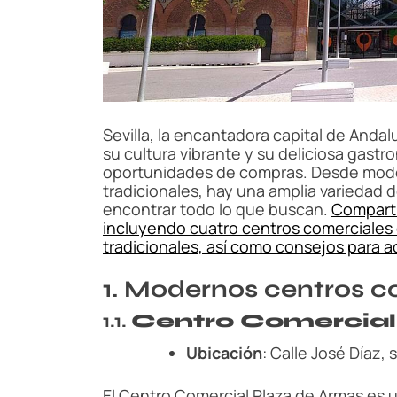
Sevilla, la encantadora capital de Andalu
su cultura vibrante y su deliciosa gast
oportunidades de compras. Desde mode
tradicionales, hay una amplia variedad 
encontrar todo lo que buscan.
Comparti
incluyendo cuatro centros comerciale
tradicionales, así como consejos para ad
1. Modernos centros c
1.1.
Centro Comercial
Ubicación
: Calle José Díaz, 
El Centro Comercial Plaza de Armas es u