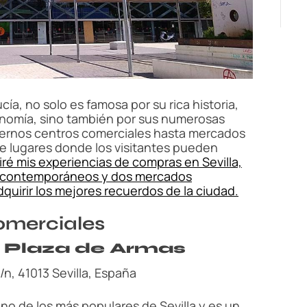
e
cía, no solo es famosa por su rica historia,
ronomía, sino también por sus numerosas
rnos centros comerciales hasta mercados
de lugares donde los visitantes pueden
ré mis experiencias de compras en Sevilla,
s contemporáneos y dos mercados
quirir los mejores recuerdos de la ciudad.
omerciales
 Plaza de Armas
s/n, 41013 Sevilla, España
no de los más populares de Sevilla y es un