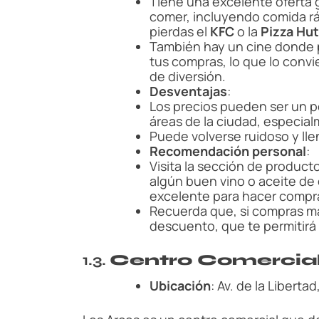
Tiene una excelente oferta 
comer, incluyendo comida rá
pierdas el
KFC
o la
Pizza Hut
También hay un cine donde p
tus compras, lo que lo convi
de diversión.
Desventajas
:
Los precios pueden ser un 
áreas de la ciudad, especial
Puede volverse ruidoso y lle
Recomendación personal
:
Visita la sección de producto
algún buen vino o aceite de 
excelente para hacer compra
Recuerda que, si compras más
descuento, que te permitirá
1.3.
Centro Comercial
Ubicación
: Av. de la Liberta