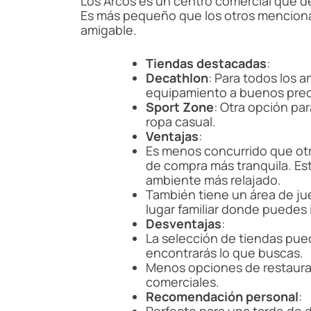
Los Arcos es un centro comercial que de
Es más pequeño que los otros mencion
amigable.
Tiendas destacadas
:
Decathlon
: Para todos los 
equipamiento a buenos prec
Sport Zone
: Otra opción pa
ropa casual.
Ventajas
:
Es menos concurrido que otr
de compra más tranquila. Est
ambiente más relajado.
También tiene un área de jue
lugar familiar donde puedes i
Desventajas
:
La selección de tiendas pued
encontrarás lo que buscas.
Menos opciones de restaura
comerciales.
Recomendación personal
: