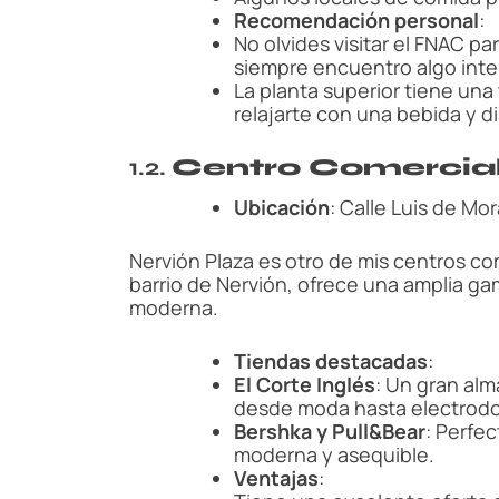
Recomendación personal
:
No olvides visitar el FNAC pa
siempre encuentro algo inter
La planta superior tiene una 
relajarte con una bebida y di
1.2.
Centro Comercial
Ubicación
: Calle Luis de Mor
Nervión Plaza es otro de mis centros com
barrio de Nervión, ofrece una amplia g
moderna.
Tiendas destacadas
:
El Corte Inglés
: Un gran al
desde moda hasta electrod
Bershka y Pull&Bear
: Perfe
moderna y asequible.
Ventajas
: